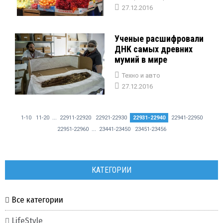
27.12.2016
Ученые расшифровали
ДНК самых древних
мумий в мире
Техно и авто
27.12.2016
...
1-10
11-20
22911-22920
22921-22930
22931-22940
22941-22950
...
22951-22960
23441-23450
23451-23456
КАТЕГОРИИ
Все категории
LifeStyle