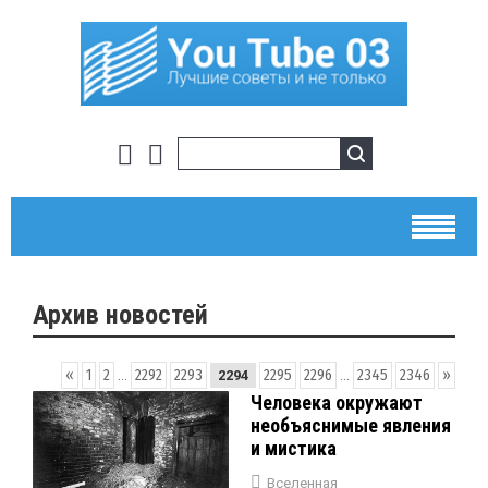
Архив новостей
«
1
2
...
2292
2293
2295
2296
...
2345
2346
»
2294
Человека окружают
необъяснимые явления
и мистика
Вселенная