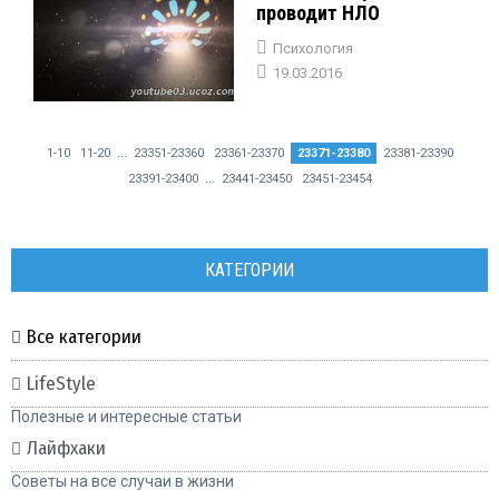
проводит НЛО
Психология
19.03.2016
...
1-10
11-20
23351-23360
23361-23370
23371-23380
23381-23390
...
23391-23400
23441-23450
23451-23454
КАТЕГОРИИ
Все категории
LifeStyle
Полезные и интересные статьи
Лайфхаки
Советы на все случаи в жизни