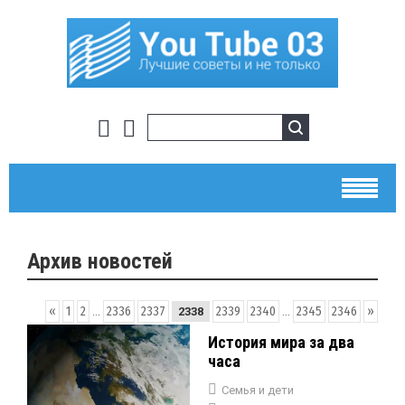
Архив новостей
«
1
2
...
2336
2337
2339
2340
...
2345
2346
»
2338
История мира за два
часа
Семья и дети