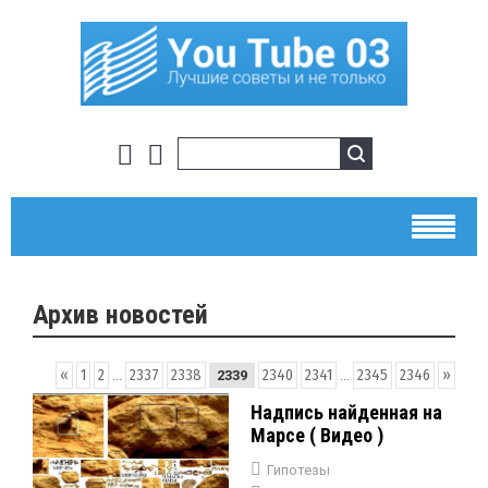
Архив новостей
«
1
2
...
2337
2338
2340
2341
...
2345
2346
»
2339
Надпись найденная на
Марсе ( Видео )
Гипотезы