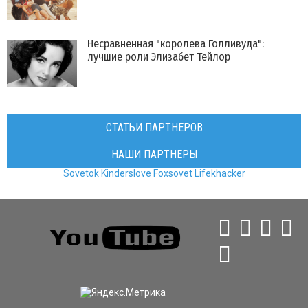
Несравненная "королева Голливуда":
лучшие роли Элизабет Тейлор
СТАТЬИ ПАРТНЕРОВ
НАШИ ПАРТНЕРЫ
Sovetok
Kinderslove
Foxsovet
Lifekhacker