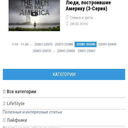
Люди, построившие
Америку (3-Серия)
Семья и дети
28.02.2016
...
1-10
11-20
23361-23370
23371-23380
23381-23390
23391-23400
...
23401-23410
23441-23450
23451-23451
КАТЕГОРИИ
Все категории
LifeStyle
Полезные и интересные статьи
Лайфхаки