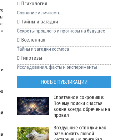
Психология
се
Сознание и личность
ры
Тайны и загадки
л.
го
Секреты прошлого и прогнозы на будущее
Вселенная
Тайны и загадки космоса
Гипотезы
Исследования, факты и эксперименты
 и
НОВЫЕ ПУБЛИКАЦИИ
ью
Спрятанное сокровище:
Почему поиски счастья
вовне всегда обречены на
ый
провал
Воздушные отводки: как
размножить любой
ми
кустарник, не пригибая