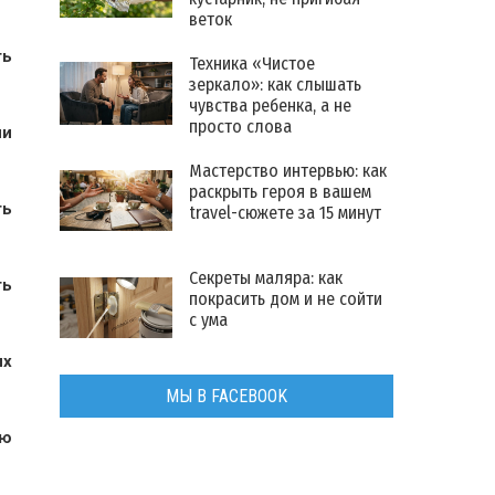
веток
ть
Техника «Чистое
зеркало»: как слышать
чувства ребенка, а не
просто слова
ии
Мастерство интервью: как
раскрыть героя в вашем
ть
travel-сюжете за 15 минут
Секреты маляра: как
ть
покрасить дом и не сойти
с ума
их
МЫ В FACEBOOK
ью