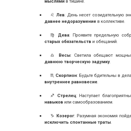
мыслями
в тишине.
♌
Лев
: День несет созидательную э
давнее недоразумение
в коллективе.
♍
Дева
: Проявите предельную соб
старых обязательств
и обещаний.
♎
Весы
: Светила обещают мощный
давнюю творческую задумку
.
♏
Скорпион
: Будьте бдительны в дел
внутреннее равновесие
.
♐
Стрелец
: Наступает благоприятн
навыков
или самообразованием.
♑
Козерог
: Разумная экономия пойд
исключить спонтанные траты
.