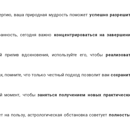
нергию, ваша природная мудрость поможет
успешно разреши
ранность, сегодня важно
концентрироваться на завершен
 прилив вдохновения, используйте его, чтобы
реализова
ах, помните, что только честный подход позволит вам
сохрани
ый момент, чтобы
заняться получением новых практическ
ет на пользу, астрологическая обстановка советует
полност