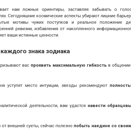
ает нам ложные ориентиры, заставляя забывать о голо
лях. Сегодняшние космические аспекты убирают лишние барье
рытые мотивы чужих поступков и реальное положение де
ренней ревизии, избавления от накопленного информационно
яет ваши истинные ценности.
 каждого знака зодиака
 призывают вас
проявить максимальную гибкость
в общении
дня уступят место интуиции, звезды рекомендуют
полност
налитической деятельности, вам удастся
навести образцов
я от внешней суеты, сейчас полезно
побыть наедине со свои