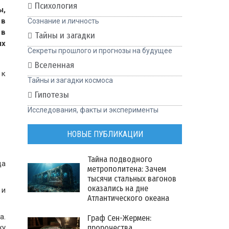
Психология
ы,
 в
Сознание и личность
 в
Тайны и загадки
ых
Секреты прошлого и прогнозы на будущее
Вселенная
 к
Тайны и загадки космоса
Гипотезы
Исследования, факты и эксперименты
НОВЫЕ ПУБЛИКАЦИИ
Тайна подводного
да
метрополитена: Зачем
тысячи стальных вагонов
оказались на дне
 и
Атлантического океана
а.
Граф Сен-Жермен:
пророчества
жу