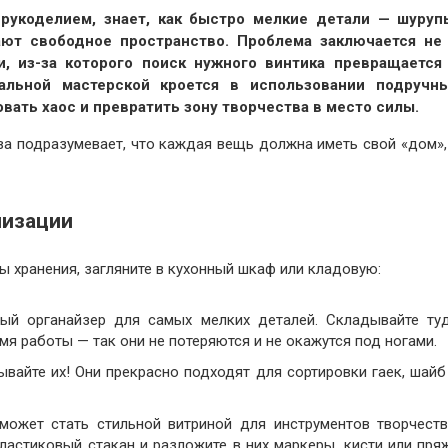
рукоделием, знает, как быстро мелкие детали — шуруп
ют свободное пространство. Проблема заключается не
и, из-за которого поиск нужного винтика превращается
альной мастерской кроется в использовании подручн
вать хаос и превратить зону творчества в место силы.
а подразумевает, что каждая вещь должна иметь свой «дом»,
низации
ы хранения, загляните в кухонный шкаф или кладовую:
ый органайзер для самых мелких деталей. Складывайте ту
емя работы — так они не потеряются и не окажутся под ногами.
вайте их! Они прекрасно подходят для сортировки гаек, шайб
может стать стильной витриной для инструментов творчеств
ластиковый стакан и разложите в них маркеры, кисти или пря