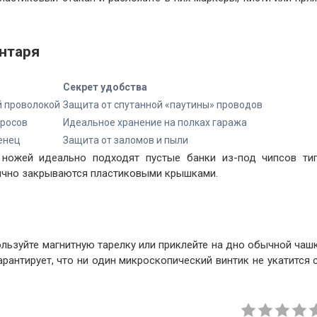
нтаря
Секрет удобства
й проволокой
Защита от спутанной «паутины» проводов
тросов
Идеальное хранение на полках гаража
енец
Защита от заломов и пыли
 ножей идеально подходят пустые банки из-под чипсов ти
тично закрываются пластиковыми крышками.
пользуйте магнитную тарелку или приклейте на дно обычной чаш
арантирует, что ни один микроскопический винтик не укатится 