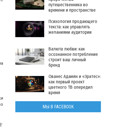
путешественника во
времени и пространстве
Психология продающего
текста: как управлять
желаниями аудитории
Валюта любви: как
осознанное потребление
строит ваш личный
па
бренд
Ованес Адамян и «Эратес»:
как первый проект
цветного ТВ опередил
время
ки
со
МЫ В FACEBOOK