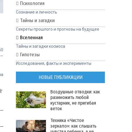
Психология
Сознание и личность
Тайны и загадки
Секреты прошлого и прогнозы на будущее
Вселенная
Тайны и загадки космоса
50
Гипотезы
 —
Исследования, факты и эксперименты
на
НОВЫЕ ПУБЛИКАЦИИ
Воздушные отводки: как
размножить любой
кустарник, не пригибая
веток
Техника «Чистое
зеркало»: как слышать
чувства ребенка, а не