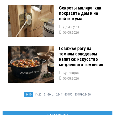
Секреты маляра: как
покрасить дом и не
сойти с ума
Дом и уют
06.08.2026
Говяжье рагу на
темном солодовом
напитке: искусство
медленного томления
Кулинария
06.08.2026
...
1-10
11-20
21-30
23441-23450
23451-23458