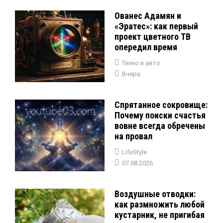
Ованес Адамян и
«Эратес»: как первый
проект цветного ТВ
опередил время
Техно и авто
Вчера
Спрятанное сокровище:
Почему поиски счастья
вовне всегда обречены
на провал
LifeStyle
07.08.2026
Воздушные отводки:
как размножить любой
кустарник, не пригибая