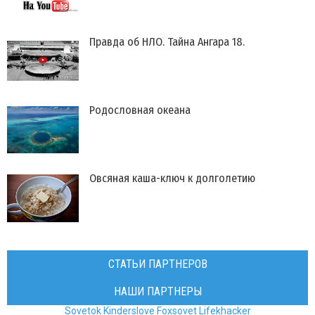
​Правда об НЛО. Тайна Ангара 18.
Родословная океана
Овсяная каша-ключ к долголетию
СТАТЬИ ПАРТНЕРОВ
НАШИ ПАРТНЕРЫ
Sovetok
Kinderslove
Foxsovet
Lifekhacker