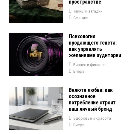
пространстве
Тайны и загадки
Сегодня
Психология
продающего текста:
как управлять
желаниями аудитории
Бизнес и финансы
Вчера
Валюта любви: как
осознанное
потребление строит
ваш личный бренд
Здоровье и красота
Вчера