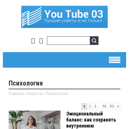
Психология
Главная
›
Новости
›
Психология
2
3
...
92
93
»
1
Эмоциональный
баланс: как сохранять
внутреннюю