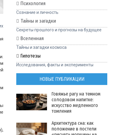
Психология
Сознание и личность
Тайны и загадки
их
Секреты прошлого и прогнозы на будущее
Вселенная
ая
Тайны и загадки космоса
Гипотезы
и.
им
Исследования, факты и эксперименты
ей
НОВЫЕ ПУБЛИКАЦИИ
ым
Говяжье рагу на темном
солодовом напитке:
искусство медленного
вы
томления
ие
Архитектура сна: как
положение в постели
),
«рисует» морщины на