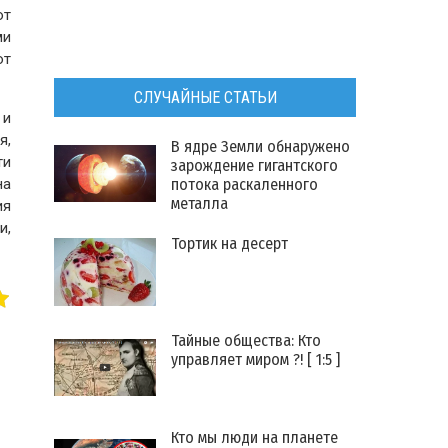
ют
ми
от
СЛУЧАЙНЫЕ СТАТЬИ
 и
я,
В ядре Земли обнаружено
ти
зарождение гигантского
на
потока раскаленного
металла
ия
и,
Тортик на десерт
Тайные общества: Кто
управляет миром ?! [ 1:5 ]
Кто мы люди на планете