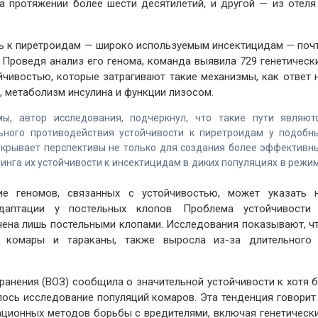
 протяжении более шести десятилетий, и другой — из отеля
ь к пиретроидам — широко используемым инсектицидам — поч
. Проведя анализ его генома, команда выявила 729 генетическ
йчивостью, которые затрагивают такие механизмы, как ответ 
, метаболизм инсулина и функции лизосом.
ы, автор исследования, подчеркнул, что такие пути являют
ного противодействия устойчивости к пиретроидам у подобн
ткрывает перспективы не только для создания более эффективн
инга их устойчивости к инсектицидам в диких популяциях в режи
ие геномов, связанных с устойчивостью, может указать 
аптации у постельных клопов. Проблема устойчивости
чена лишь постельными клопами. Исследования показывают, ч
ак комары и тараканы, также выросла из-за длительного
ранения (ВОЗ) сообщила о значительной устойчивости к хотя 
лось исследование популяций комаров. Эта тенденция говорит
ционных методов борьбы с вредителями, включая генетическ