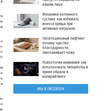
 в
вашем лице
Механика коленного
ти
сустава: как избежать
их
износа хряща при
на
активных нагрузках
Окситоциновый лифтинг:
ся
почему чувство
ых
благодарности
ых
омолаживает кожу
ме
Психология внимания: как
использовать гиперболы и
на
яркие образы в
 к
копирайтинге
то
 и
МЫ В FACEBOOK
бы
 о
ие