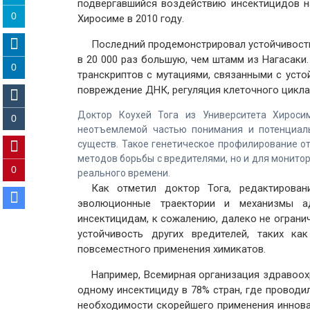
подвергавшийся воздействию инсектицидов на
0
Хиросиме в 2010 году.
Последний продемонстрировал устойчивост
в 20 000 раз большую, чем штамм из Нагасаки
0
транскриптов с мутациями, связанными с усто
повреждение ДНК, регуляция клеточного цикла
Доктор Коухей Тога из Университета Хиросим
0
неотъемлемой частью понимания и потенциаль
существ. Такое генетическое профилирование о
методов борьбы с вредителями, но и для монитор
0
реального времени.
Как отметил доктор Тога, редактирован
эволюционные траектории и механизмы ад
инсектицидам, к сожалению, далеко не ограни
устойчивость других вредителей, таких к
повсеместного применения химикатов.
Например, Всемирная организация здравоох
одному инсектициду в 78% стран, где проводи
необходимости скорейшего применения иннова