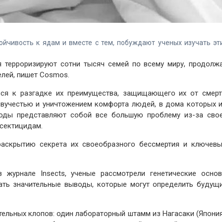
йчивость к ядам и вместе с тем, побуждают ученых изучать эт
 терроризируют сотни тысяч семей по всему миру, продолж
лей, пишет Cosmos.
ся к разгадке их преимущества, защищающего их от смерт
ивучестью и уничтожением комфорта людей, в дома которых 
 годы представляют собой все большую проблему из-за сво
нсектицидам.
раскрытию секрета их своеобразного бессмертия и ключев
 журнале Insects, ученые рассмотрели генетические осно
лать значительные выводы, которые могут определить будущ
ельных клопов: один лабораторный штамм из Нагасаки (Япония