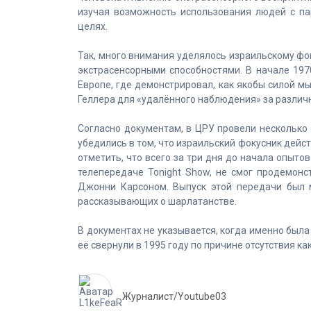
изучая возможность использования людей с п
целях.
Так, много внимания уделялось израильскому фо
экстрасенсорными способностями. В начале 197
Европе, где демонстрировал, как якобы силой м
Геллера для «удалённого наблюдения» за разли
Согласно документам, в ЦРУ провели несколько о
убедились в том, что израильский фокусник дей
отметить, что всего за три дня до начала опыто
телепередаче Tonight Show, не смог продемон
Джонни Карсоном. Выпуск этой передачи был 
рассказывающих о шарлатанстве.
В документах не указывается, когда именно был
её свернули в 1995 году по причине отсутствия ка
Журналист/Youtube03