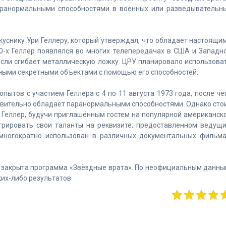
аранормальными способностями в военных или разведывательн
куснику Ури Геллеру, который утверждал, что обладает настоящи
0-х Геллер появлялся во многих телепередачах в США и Западн
ысли сгибает металлическую ложку. ЦРУ планировало использова
чными секретными объектами с помощью его способностей.
пытов с участием Геллера с 4 по 11 августа 1973 года, после че
ствительно обладает паранормальными способностями. Однако сто
в Геллер, будучи приглашённым гостем на популярной американск
стрировать свои таланты на реквизите, предоставленном ведущ
многократно использован в различных документальных фильма
а закрыта программа «Звёздные врата». По неофициальным данны
ких-либо результатов.