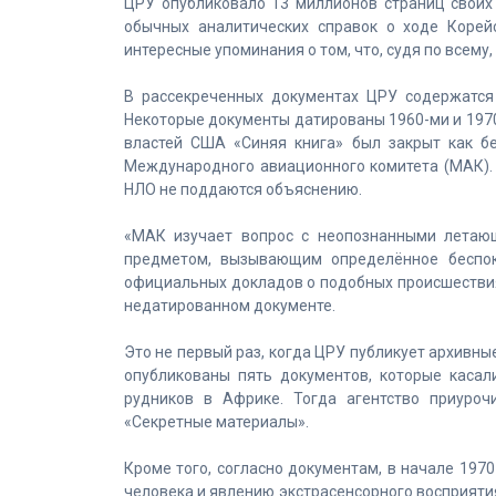
ЦРУ опубликовало 13 миллионов страниц своих 
обычных аналитических справок о ходе Корей
интересные упоминания о том, что, судя по всему
В рассекреченных документах ЦРУ содержатся
Некоторые документы датированы 1960-ми и 1970-
властей США «Синяя книга» был закрыт как бе
Международного авиационного комитета (МАК). 
НЛО не поддаются объяснению.
«МАК изучает вопрос с неопознанными летаю
предметом, вызывающим определённое беспок
официальных докладов о подобных происшествиях
недатированном документе.
Это не первый раз, когда ЦРУ публикует архивны
опубликованы пять документов, которые каса
рудников в Африке. Тогда агентство приуроч
«Секретные материалы».
Кроме того, согласно документам, в начале 19
человека и явлению экстрасенсорного восприятия