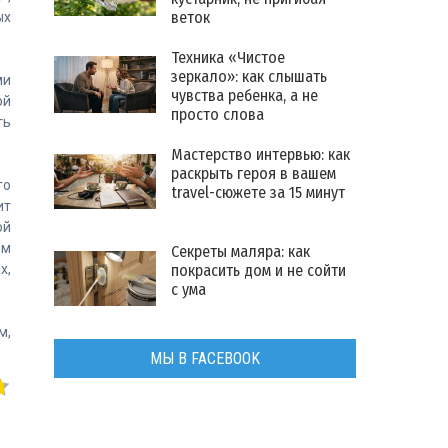
веток
ых
Техника «Чистое
зеркало»: как слышать
ми
чувства ребенка, а не
ой
просто слова
ть
Мастерство интервью: как
раскрыть героя в вашем
го
travel-сюжете за 15 минут
ит
ой
им
Секреты маляра: как
покрасить дом и не сойти
х,
с ума
м,
МЫ В FACEBOOK