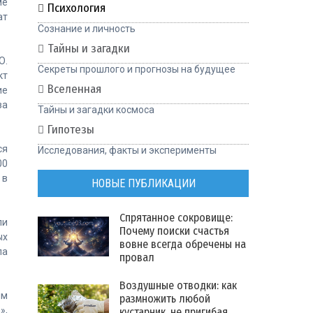
ме
Психология
ат
Сознание и личность
Тайны и загадки
О.
Секреты прошлого и прогнозы на будущее
кт
Вселенная
ие
за
Тайны и загадки космоса
Гипотезы
ся
Исследования, факты и эксперименты
00
 в
НОВЫЕ ПУБЛИКАЦИИ
Спрятанное сокровище:
ли
Почему поиски счастья
ых
вовне всегда обречены на
ла
провал
Воздушные отводки: как
ям
размножить любой
»,
кустарник, не пригибая