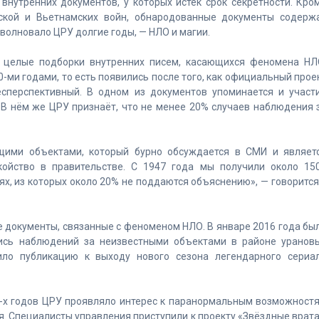
внутренних документов, у которых истёк срок секретности. Кро
ской и Вьетнамских войн, обнародованные документы содерж
, волновало ЦРУ долгие годы, — НЛО и магии.
 целые подборки внутренних писем, касающихся феномена НЛ
ми годами, то есть появились после того, как официальный прое
сперспективный. В одном из документов упоминается и участ
В нём же ЦРУ признаёт, что не менее 20% случаев наблюдения 
щими объектами, который бурно обсуждается в СМИ и являет
ойство в правительстве. С 1947 года мы получили около 15
, из которых около 20% не поддаются объяснению», — говорится
е документы, связанные с феноменом НЛО. В январе 2016 года бы
лись наблюдений за неизвестными объектами в районе уранов
ило публикацию к выходу нового сезона легендарного сериа
70-х годов ЦРУ проявляло интерес к паранормальным возможност
. Специалисты управления приступили к проекту «Звёздные врата