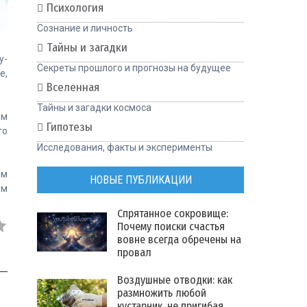
Психология
Сознание и личность
Тайны и загадки
у-
Секреты прошлого и прогнозы на будущее
е,
Вселенная
Тайны и загадки космоса
ем
Гипотезы
то
Исследования, факты и эксперименты
ым
НОВЫЕ ПУБЛИКАЦИИ
ем
Спрятанное сокровище:
Почему поиски счастья
вовне всегда обречены на
провал
Воздушные отводки: как
размножить любой
кустарник, не пригибая