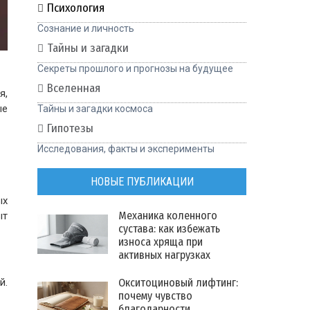
Психология
Сознание и личность
Тайны и загадки
Секреты прошлого и прогнозы на будущее
Вселенная
я,
ые
Тайны и загадки космоса
Гипотезы
Исследования, факты и эксперименты
НОВЫЕ ПУБЛИКАЦИИ
ых
Механика коленного
ыт
сустава: как избежать
износа хряща при
активных нагрузках
Окситоциновый лифтинг:
й.
почему чувство
благодарности