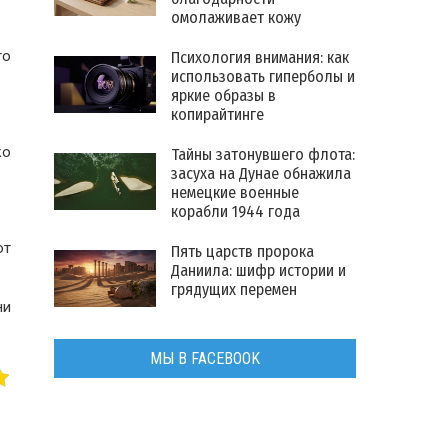
омолаживает кожу
то
Психология внимания: как
использовать гиперболы и
яркие образы в
копирайтинге
ко
Тайны затонувшего флота:
засуха на Дунае обнажила
немецкие военные
корабли 1944 года
от
Пять царств пророка
Даниила: шифр истории и
грядущих перемен
ни
МЫ В FACEBOOK