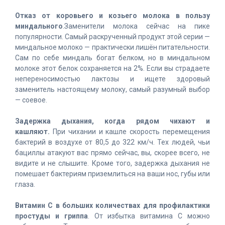
Отказ от коровьего и козьего молока в пользу
миндального
.Заменители молока сейчас на пике
популярности. Самый раскрученный продукт этой серии —
миндальное молоко — практически лишён питательности.
Сам по себе миндаль богат белком, но в миндальном
молоке этот белок сохраняется на 2%. Если вы страдаете
непереносимостью лактозы и ищете здоровый
заменитель настоящему молоку, самый разумный выбор
— соевое.
Задержка дыхания, когда рядом чихают и
кашляют.
При чихании и кашле скорость перемещения
бактерий в воздухе от 80,5 до 322 км/ч. Тех людей, чьи
бациллы атакуют вас прямо сейчас, вы, скорее всего, не
видите и не слышите. Кроме того, задержка дыхания не
помешает бактериям приземлиться на ваши нос, губы или
глаза.
Витамин С в больших количествах для профилактики
простуды и гриппа
. От избытка витамина С можно