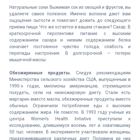
Натуральные соки. Выжимая сок из овощей и фруктов, вы
удаляете самое полезное. Именно волокна дают вам
ощущение сытости и помогают дожить до следующего
приёма пищи. Что же остаётся в вашем стакане? Сахар. В
краткосрочной перспективе питание с высоким
содержанием сахара и низким содержанием белка
означает постоянное чувство голода, слабость и
перепады настроения. В долгосрочной — потерю
мышечной массы.
Обезжиренные продукты.
Следуя рекомендациям
Министерства сельского хозяйства США, выпущенным в
1990-х годах, миллионы американцев, стремящихся
похудеть, сели на низкожировую диету. Стали есть
маргарин вместо масла, обезжиренные продукты вместо
обычных. Ограничили потребление еды с высоким
содержанием жира. Не помогло. В 1993 году учёные из
центра Women’s Health Initiative приступили к
исследованию, длившемуся восемь лет и охватившему
50 тыс. человек. В эксперименте участвовали женщины,
придерживавшиеся различных диет. Половина из них