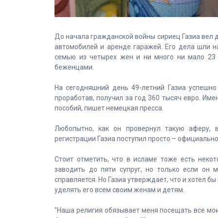
До начала гражданской войны сириец Газиа вел д
автомобилей и аренде гаражей. Его дела шли на
семью из четырех жен и ни много ни мало 23 
беженцами.
На сегодняшний день 49-летний Газиа успешно
проработав, получил за год 360 тысяч евро. Им
пособий, пишет немецкая пресса.
Любопытно, как он провернул такую аферу, 
регистрации Газиа поступил просто – официальн
Стоит отметить, что в исламе тоже есть неко
заводить до пяти супруг, но только если он 
справляется. Но Газиа утверждает, что и хотел бы 
уделять его всем своим женам и детям.
"Наша религия обязывает меня посещать все мои 