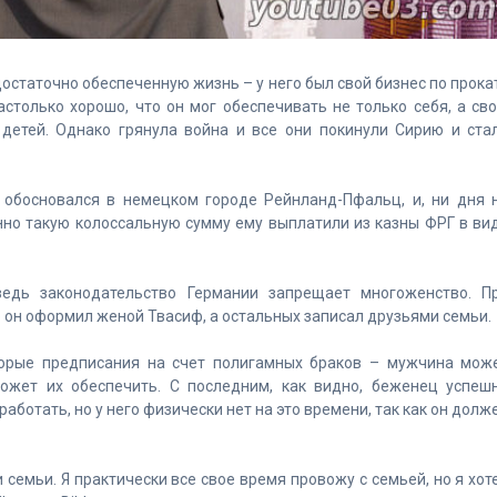
остаточно обеспеченную жизнь – у него был свой бизнес по прока
столько хорошо, что он мог обеспечивать не только себя, а св
детей. Однако грянула война и все они покинули Сирию и ста
 обосновался в немецком городе Рейнланд-Пфальц, и, ни дня 
енно такую колоссальную сумму ему выплатили из казны ФРГ в ви
ведь законодательство Германии запрещает многоженство. П
о он оформил женой Твасиф, а остальных записал друзьями семьи.
торые предписания на счет полигамных браков – мужчина мож
может их обеспечить. С последним, как видно, беженец успеш
работать, но у него физически нет на это времени, так как он долж
семьи. Я практически все свое время провожу с семьей, но я хот