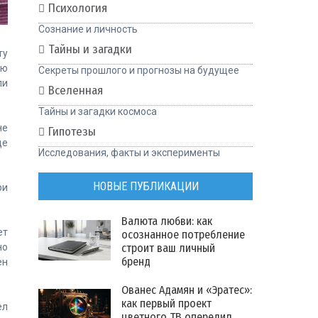
Психология
Сознание и личность
Тайны и загадки
ту
ою
Секреты прошлого и прогнозы на будущее
ли
Вселенная
Тайны и загадки космоса
не
Гипотезы
де
Исследования, факты и эксперименты
НОВЫЕ ПУБЛИКАЦИИ
ри
Валюта любви: как
ет
осознанное потребление
строит ваш личный
но
бренд
ен
Ованес Адамян и «Эратес»:
как первый проект
ел
цветного ТВ опередил