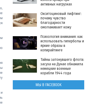
активных нагрузках
о,
ле
Окситоциновый лифтинг:
почему чувство
им
благодарности
ся
омолаживает кожу
Психология внимания: как
им
использовать гиперболы и
яркие образы в
по
копирайтинге
Тайны затонувшего флота:
ия
засуха на Дунае обнажила
ры
немецкие военные
корабли 1944 года
ле
ту
МЫ В FACEBOOK
 и
нь
ле