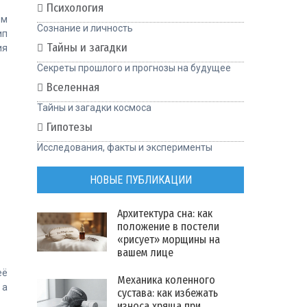
Психология
ем
Сознание и личность
ип
Тайны и загадки
ия
Секреты прошлого и прогнозы на будущее
Вселенная
Тайны и загадки космоса
Гипотезы
Исследования, факты и эксперименты
НОВЫЕ ПУБЛИКАЦИИ
Архитектура сна: как
положение в постели
«рисует» морщины на
вашем лице
её
Механика коленного
 а
сустава: как избежать
износа хряща при