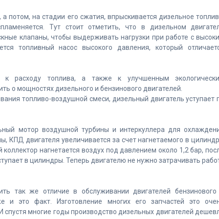
 а потом, на стадии его сжатия, впрыскивается дизельное топлив
пламеняется. Тут стоит отметить, что в дизельном двигате
скные клапаны, чтобы выдерживать нагрузки при работе с высок
ется топливный насос высокого давления, который отличает
ю к расходу топлива, а также к улучшенным экологическ
ить о мощностях дизельного и бензинового двигателей.
ования топливо-воздушной смеси, дизельный двигатель уступает 
ьный мотор воздушной турбины и интеркуллера для охлажден
ны, КПД двигателя увеличивается за счет нагнетаемого в цилинд
 коллектор нагнетается воздух под давлением около 1,2 бар, пос
ступает в цилиндры. Теперь двигателю не нужно затрачивать рабо
тить так же отличие в обслуживании двигателей бензинового
е и это факт. Изготовление многих его запчастей это оче
И спустя многие годы производство дизельных двигателей дешев