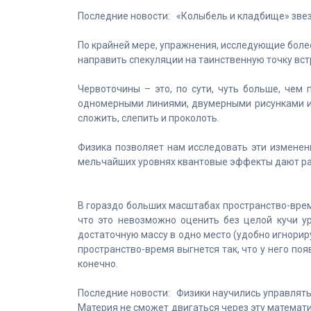
Последние новости: «Колыбель и кладбище» звез
По крайней мере, упражнения, исследующие боле
направить спекуляции на таинственную точку вст
Червоточины – это, по сути, чуть больше, чем
одномерными линиями, двумерными рисунками и
сложить, слепить и проколоть.
Физика позволяет нам исследовать эти изменен
мельчайших уровнях квантовые эффекты дают ра
В гораздо больших масштабах пространство-врем
что это невозможно оценить без целой кучи ур
достаточную массу в одно место (удобно игнорир
пространство-время выгнется так, что у него по
конечно.
Последние новости: Физики научились управлят
Материя не сможет двигаться через эту математи