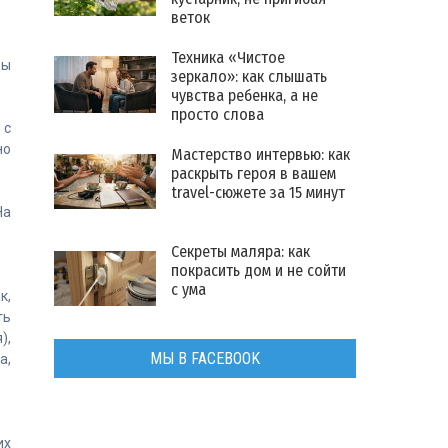
веток
Техника «Чистое
бы
зеркало»: как слышать
чувства ребенка, а не
просто слова
 с
но
Мастерство интервью: как
раскрыть героя в вашем
travel-сюжете за 15 минут
На
Секреты маляра: как
покрасить дом и не сойти
с ума
к,
ть
),
МЫ В FACEBOOK
а,
их