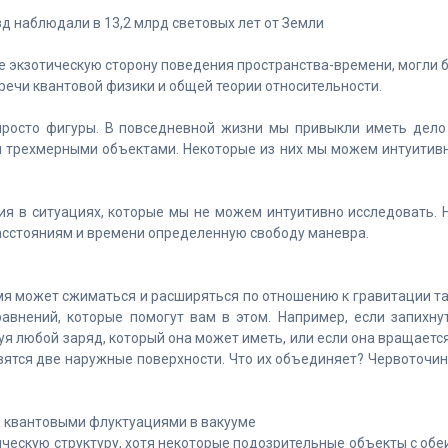
д наблюдали в 13,2 млрд световых лет от Земли
е экзотическую сторону поведения пространства-времени, могли 
речи квантовой физики и общей теории относительности.
 просто фигуры. В повседневной жизни мы привыкли иметь дело
 трехмерными объектами. Некоторые из них мы можем интуитив
ия в ситуациях, которые мы не можем интуитивно исследовать. 
сстояниям и времени определенную свободу маневра.
я может сжиматься и расширяться по отношению к гравитации та
авнений, которые помогут вам в этом. Например, если запихну
уя любой заряд, который она может иметь, или если она вращается
явятся две наружные поверхности. Что их объединяет? Червоточин
ь квантовыми флуктуациями в вакууме
ческую структуру, хотя некоторые подозрительные объекты с обе