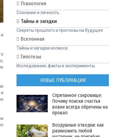
Психология
Сознание и личность
Тайны и загадки
Секреты прошлого и прогнозы на будущее
 и
Вселенная
Тайны и загадки космоса
го
Гипотезы
о,
Исследования, факты и эксперименты
не
НОВЫЕ ПУБЛИКАЦИИ
ми
 и
Спрятанное сокровище:
ых
Почему поиски счастья
вовне всегда обречены на
провал
ом
Воздушные отводки: как
во
размножить любой
кустарник, не пригибая