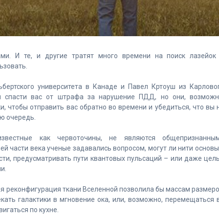
ми. И те, и другие тратят много времени на поиск лазейок
ьзовать.
бертского университета в Канаде и Павел Кртоуш из Карлово
бы спасти вас от штрафа за нарушение ПДД, но они, возможн
, чтобы отправить вас обратно во времени и убедиться, что вы 
ю очередь.
 известные как червоточины, не являются общепризнанны
й части века ученые задавались вопросом, могут ли нити основы
сти, предусматривать пути квантовых пульсаций – или даже цел
и.
я реконфигурация ткани Вселенной позволила бы массам размер
кать галактики в мгновение ока, или, возможно, перемещаться 
игаться по кухне.