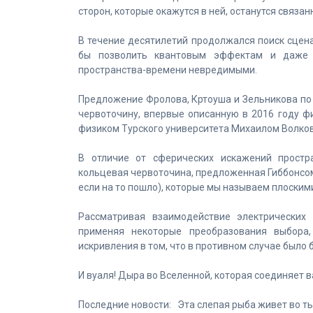
сторон, которые окажутся в ней, останутся связан
В течение десятилетий продолжался поиск сцена
бы позволить квантовым эффектам и даже 
пространства-времени невредимыми.
Предложение Фролова, Кртоуша и Зельникова по
червоточину, впервые описанную в 2016 году ф
физиком Турского университета Михаилом Волко
В отличие от сферических искажений прост
кольцевая червоточина, предложенная Гиббонсом
если на то пошло), которые мы называем плоским
Рассматривая взаимодействие электрических
применяя некоторые преобразования выбора
искривления в том, что в противном случае было
И вуаля! Дыра во Вселенной, которая соединяет ва
Последние новости: Эта слепая рыба живет во ть