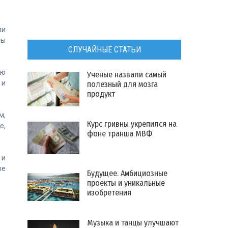
ли
мы
СЛУЧАЙНЫЕ СТАТЬИ
ую
Ученые назвали самый
 и
полезный для мозга
продукт
м,
Курс гривны укрепился на
е,
фоне транша МВФ
 и
ые
Будущее. Амбициозные
проекты и уникальные
изобретения
Музыка и танцы улучшают