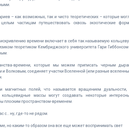
ными.
риев – как возможных, так и чисто теоретических – которые мог
целым частицам путешествовать сквозь экзотические фор
 искривлению времени включает в себя так называемую кольцев
изиком-теоретиком Кембриджского университета Гари Гиббонсом
вым.
ранства-времени, которые мы можем приписать черным дыра
 и Волковым, соединяет участки Вселенной (или разные вселенны
и.
 и магнитных полей, что называется вращением дуальности,
, кольцевидные массы могут создавать некоторые интересн
 бы плоским пространством-временем.
с с… ну, где-то не рядом.
ме, но каким-то образом она все еще может воспринимать свет