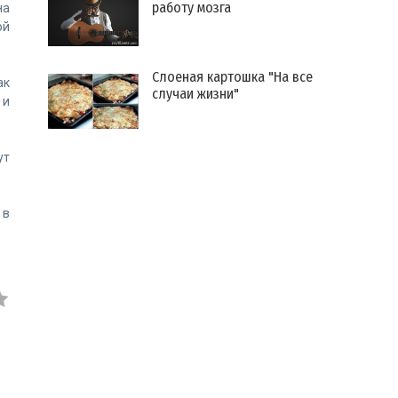
работу мозга
на
ой
Слоеная картошка "На все
ак
случаи жизни"
 и
ут
 в