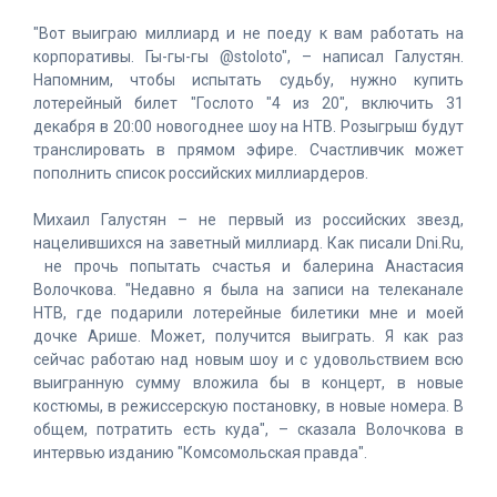
"Вот выиграю миллиард и не поеду к вам работать на
корпоративы. Гы-гы-гы @stoloto", – написал Галустян.
Напомним, чтобы испытать судьбу, нужно купить
лотерейный билет "Гослото "4 из 20", включить 31
декабря в 20:00 новогоднее шоу на НТВ. Розыгрыш будут
транслировать в прямом эфире. Счастливчик может
пополнить список российских миллиардеров.
Михаил Галустян – не первый из российских звезд,
нацелившихся на заветный миллиард. Как писали Dni.Ru,
не прочь попытать счастья и балерина Анастасия
Волочкова. "Недавно я была на записи на телеканале
НТВ, где подарили лотерейные билетики мне и моей
дочке Арише. Может, получится выиграть. Я как раз
сейчас работаю над новым шоу и с удовольствием всю
выигранную сумму вложила бы в концерт, в новые
костюмы, в режиссерскую постановку, в новые номера. В
общем, потратить есть куда", – сказала Волочкова в
интервью изданию "Комсомольская правда".