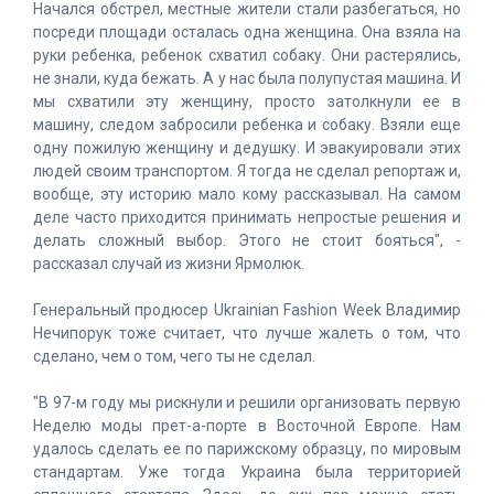
Начался обстрел, местные жители стали разбегаться, но
посреди площади осталась одна женщина. Она взяла на
руки ребенка, ребенок схватил собаку. Они растерялись,
не знали, куда бежать. А у нас была полупустая машина. И
мы схватили эту женщину, просто затолкнули ее в
машину, следом забросили ребенка и собаку. Взяли еще
одну пожилую женщину и дедушку. И эвакуировали этих
людей своим транспортом. Я тогда не сделал репортаж и,
вообще, эту историю мало кому рассказывал. На самом
деле часто приходится принимать непростые решения и
делать сложный выбор. Этого не стоит бояться", -
рассказал случай из жизни Ярмолюк.
Генеральный продюсер Ukrainian Fashion Week Владимир
Нечипорук тоже считает, что лучше жалеть о том, что
сделано, чем о том, чего ты не сделал.
"В 97-м году мы рискнули и решили организовать первую
Неделю моды прет-а-порте в Восточной Европе. Нам
удалось сделать ее по парижскому образцу, по мировым
стандартам. Уже тогда Украина была территорией