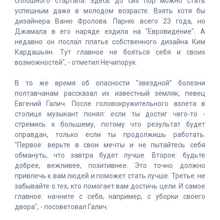
сплошного стартапа. Здесь до сих пор можно стать
успешным даже в молодом возрасте. Взять хотя бы
дизайнера Ваню Фролова. Парню всего 23 года, но
Джамала в его наряде ездила на "Евровидение". А
недавно он послал платье собственного дизайна Ким
Кардашьян. Тут главное не бояться себя и своих
возможностей", - отметил Нечипорук.
В то же время об опасности "звездной" болезни
полтавчанам рассказал их известный земляк, певец
Евгений Галич. После головокружительного взлета в
столице музыкант понял: если ты достиг чего-то -
стремись к большему, потому что результат будет
оправдан, только если ты продолжишь работать.
"Первое: верьте в свои мечты и не пытайтесь себя
обмануть, что завтра будет лучше. Второе: будьте
добрее, вежливее, позитивнее. Это точно должно
привлечь к вам людей и поможет стать лучше. Третье: не
забывайте о тех, кто помогает вам достичь цели. И самое
главное: начните с себя, например, с уборки своего
двора", - посоветовал Галич.