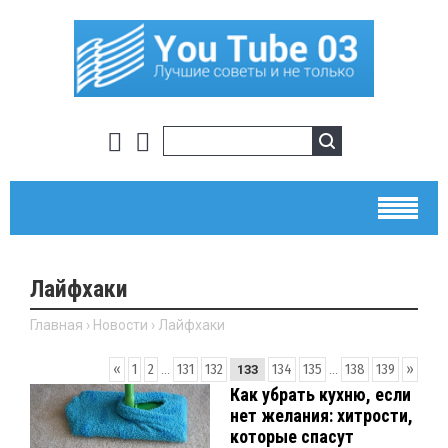
Лайфхаки
Главная
›
Новости
›
Лайфхаки
«
1
2
...
131
132
134
135
...
138
139
»
133
Как убрать кухню, если
нет желания: хитрости,
которые спасут