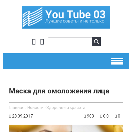
Маска для омоложения лица
Главная
›
Новости
›
Здоровье и красота
28.09.2017
903
0.0
0