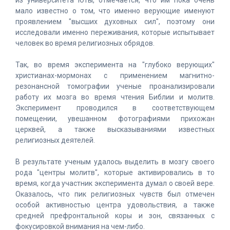
из университета Юты, отмечается, что им пока очень
мало известно о том, что именно верующие именуют
проявлением "высших духовных сил", поэтому они
исследовали именно переживания, которые испытывает
человек во время религиозных обрядов.
Так, во время эксперимента на "глубоко верующих"
христианах-мормонах с применением магнитно-
резонансной томографии ученые проанализировали
работу их мозга во время чтения Библии и молитв.
Эксперимент проводился в соответствующем
помещении, увешанном фотографиями прихожан
церквей, а также высказываниями известных
религиозных деятелей.
В результате ученым удалось выделить в мозгу своего
рода "центры молитв", которые активировались в то
время, когда участник эксперимента думал о своей вере.
Оказалось, что пик религиозных чувств был отмечен
особой активностью центра удовольствия, а также
средней префронтальной коры и зон, связанных с
фокусировкой внимания на чем-либо.