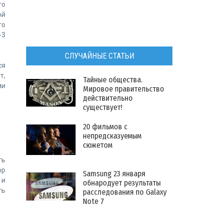
го
ой
то
-3
СЛУЧАЙНЫЕ СТАТЬИ
ся
т,
Тайные общества.
ии
Мировое правительство
действительно
существует!
20 фильмов с
непредсказуемым
сюжетом
ть
ор
Samsung 23 января
 и
обнародует результаты
ть
расследования по Galaxy
Note 7