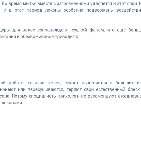
Во время мытья вместе с загрязнениями удаляется и этот слой. 
ей и в этот период локоны особенно подвержены воздейств
уры для волос сопровождают сушкой феном, что еще боль
питания и обезвоживание приводит к:
ной работе сальных желез, секрет выделяется в больших и
ирнеют или пересушиваются, теряют свой естественный блеск
у сена. Потому специалисты-трихологи не рекомендуют ежедневн
 локонами.