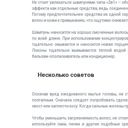
Не стоит увлекаться шампунями типа «2в1» – о
эффекта как отдельные средства, ведь соединен
Потому предпочтительнее средства из одной сер
волос и кожи к привыканию, что ощутимо снижает
Шампунь наносится на хорошо смоченные волос
по всей длине. При использовании концентриро
тщательно смывается и наносится новая порция.
Локоны тщательно вымываются теплой водой и
бальзам-ополаскиватель или кондиционер.
Несколько советов
Осознав вред ежедневного мытья головы, не с
поэтапным. Сначала следует попробовать сдела
хвост или заплести косу. Когда сальные железы п
Чтобы уменьшить загрязняемость волос, не стоит
используйте лаки, пенки и другие подобные с