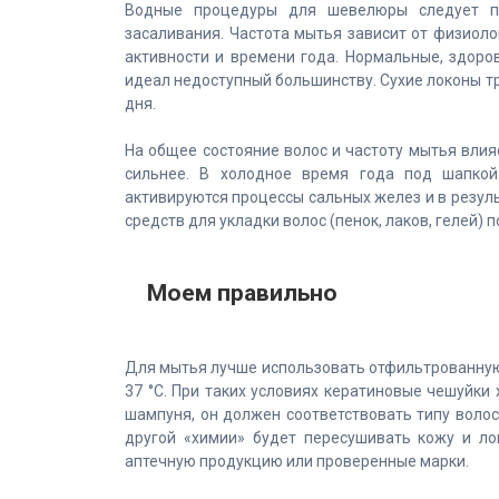
Водные процедуры для шевелюры следует пр
засаливания. Частота мытья зависит от физиоло
активности и времени года. Нормальные, здоро
идеал недоступный большинству. Сухие локоны тр
дня.
На общее состояние волос и частоту мытья влия
сильнее. В холодное время года под шапкой
активируются процессы сальных желез и в резу
средств для укладки волос (пенок, лаков, гелей) 
Моем правильно
Для мытья лучше использовать отфильтрованную
37 °С. При таких условиях кератиновые чешуйк
шампуня, он должен соответствовать типу воло
другой «химии» будет пересушивать кожу и ло
аптечную продукцию или проверенные марки.