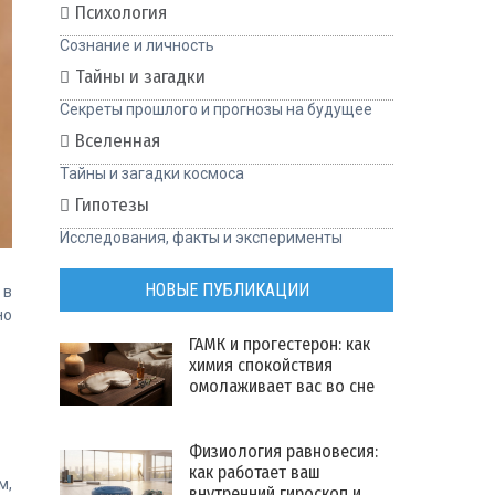
Психология
Сознание и личность
Тайны и загадки
Секреты прошлого и прогнозы на будущее
Вселенная
Тайны и загадки космоса
Гипотезы
Исследования, факты и эксперименты
НОВЫЕ ПУБЛИКАЦИИ
 в
но
ГАМК и прогестерон: как
химия спокойствия
омолаживает вас во сне
Физиология равновесия:
как работает ваш
м,
внутренний гироскоп и