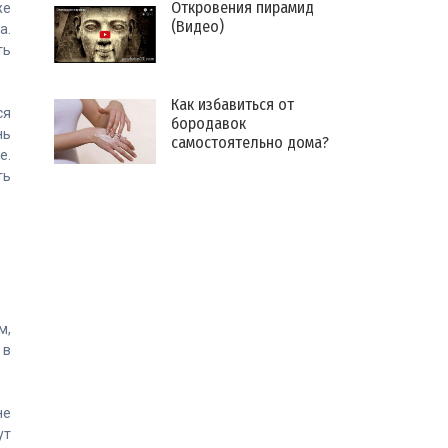
Откровения пирамид
же
(Видео)
а.
ть
Как избавиться от
ся
бородавок
нь
самостоятельно дома?
е.
ть
м,
 в
не
ут