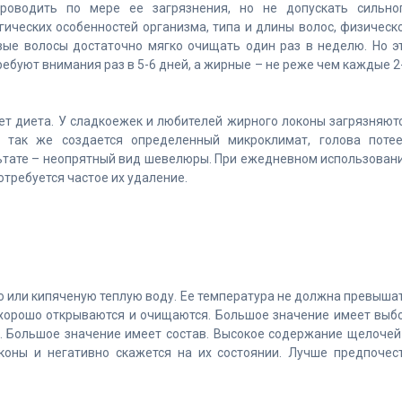
оводить по мере ее загрязнения, но не допускать сильно
гических особенностей организма, типа и длины волос, физическ
вые волосы достаточно мягко очищать один раз в неделю. Но э
ебуют внимания раз в 5-6 дней, а жирные – не реже чем каждые 2
ет диета. У сладкоежек и любителей жирного локоны загрязняют
 так же создается определенный микроклимат, голова потее
льтате – неопрятный вид шевелюры. При ежедневном использован
потребуется частое их удаление.
 или кипяченую теплую воду. Ее температура не должна превыша
и хорошо открываются и очищаются. Большое значение имеет выб
с. Большое значение имеет состав. Высокое содержание щелочей
коны и негативно скажется на их состоянии. Лучше предпочес