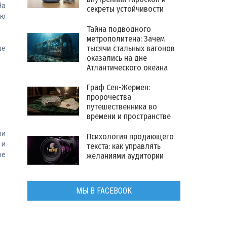
На
секреты устойчивости
ию
Тайна подводного
метрополитена: Зачем
тысячи стальных вагонов
ше
оказались на дне
Атлантического океана
Граф Сен-Жермен:
пророчества
путешественника во
времени и пространстве
ли
Психология продающего
 и
текста: как управлять
ое
желаниями аудитории
МЫ В FACEBOOK