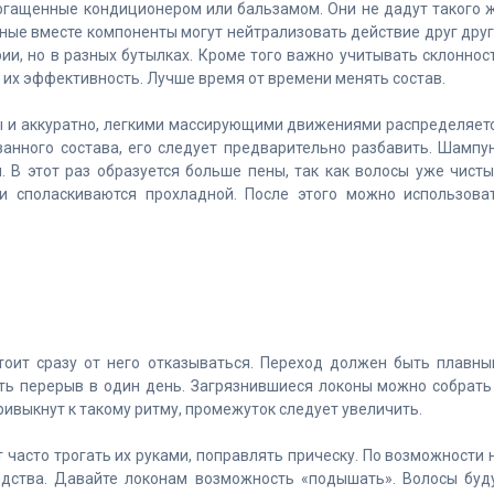
богащенные кондиционером или бальзамом. Они не дадут такого 
ные вместе компоненты могут нейтрализовать действие друг друг
ии, но в разных бутылках. Кроме того важно учитывать склоннос
 их эффективность. Лучше время от времени менять состав.
ы и аккуратно, легкими массирующими движениями распределяет
ванного состава, его следует предварительно разбавить. Шампу
 В этот раз образуется больше пены, так как волосы уже чисты
 споласкиваются прохладной. После этого можно использова
тоит сразу от него отказываться. Переход должен быть плавны
ть перерыв в один день. Загрязнившиеся локоны можно собрать
ривыкнут к такому ритму, промежуток следует увеличить.
 часто трогать их руками, поправлять прическу. По возможности 
редства. Давайте локонам возможность «подышать». Волосы буд