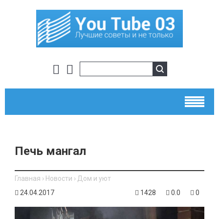
Печь мангал
Главная
›
Новости
›
Дом и уют
24.04.2017
1428
0.0
0