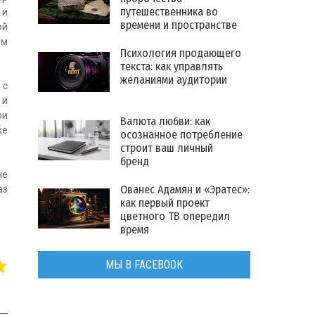
путешественника во
 и
времени и пространстве
ой
ом
Психология продающего
текста: как управлять
желаниями аудитории
 с
 и
ри
Валюта любви: как
же
осознанное потребление
строит ваш личный
бренд
не
Ованес Адамян и «Эратес»:
аз
как первый проект
цветного ТВ опередил
время
МЫ В FACEBOOK