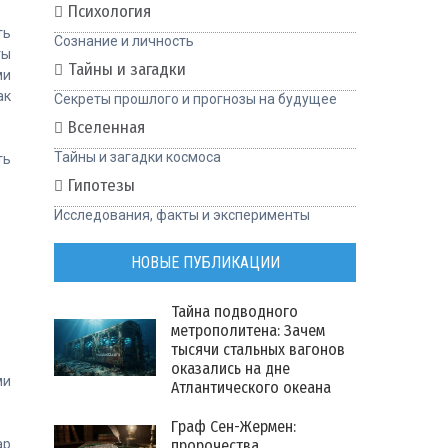
Психология
ть
Сознание и личность
ты
Тайны и загадки
ми
ак
Секреты прошлого и прогнозы на будущее
Вселенная
Тайны и загадки космоса
ть
:
Гипотезы
Исследования, факты и эксперименты
НОВЫЕ ПУБЛИКАЦИИ
Тайна подводного
метрополитена: Зачем
тысячи стальных вагонов
оказались на дне
ми
Атлантического океана
Граф Сен-Жермен:
ар
пророчества