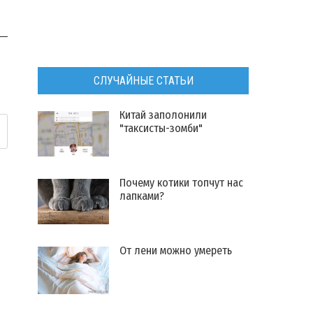
СЛУЧАЙНЫЕ СТАТЬИ
Китай заполонили
"таксисты-зомби"
Почему котики топчут нас
лапками?
От лени можно умереть