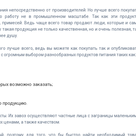
ния непосредственно от производителей. Но лучше всего покупа
ою работу не в промышленном масштабе. Так как эти продук
, примесей. Ведь чаще всего товар продают люди, которые и са
 такая продукция не только качественная, но и очень полезная, т
 нее душу.
го лучше всего, ведь вы можете как покупать так и опубликова
 с огромным выбором разнообразных продуктов питания таких как
орых возможно заказать;
ю продукцию.
кты. Их завоз осуществляют частные лица с заграницы маленьки
х ценами, а также качеством.
й, поэтому для того, что бы быстро найти необходимый тов