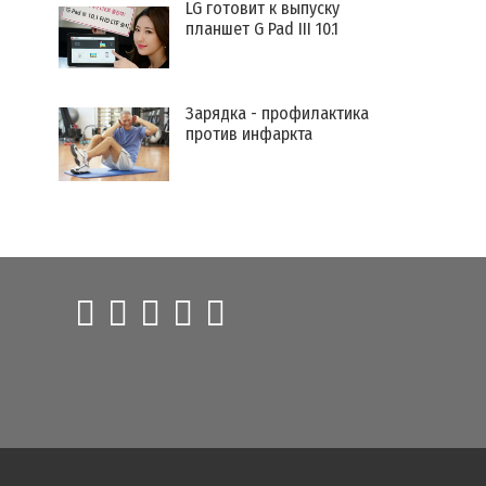
LG готовит к выпуску
планшет G Pad III 10.1
Зарядка - профилактика
против инфаркта