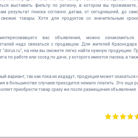
ться выставить фильтр по региону, в котором вы проживаете,
ам результат поиска согласно датам, от сегодняшней, до сам
 свежие товары. Хотя для продуктов со значительным срок
аинтересовавшего вас объявления, можно ознакомиться
деталей надо связаться с продавцом. Для жителей Краснодара
"dorus.ru", на нем вы сможете легко найти нужную продукцию. П
га по работе или сосед по даче, у которого имеется пасека, а так
ный вариант, так как пока их издадут, продукция может оказаться 
ния в большинстве случаев приходится немало платить. Это еще р
воляет приобрести товар сразу же после размещения объявления.