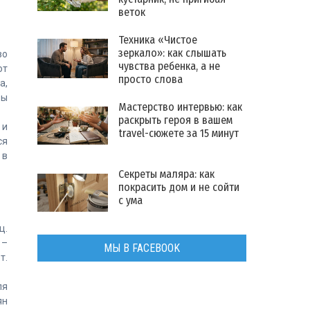
веток
Техника «Чистое
зеркало»: как слышать
во
чувства ребенка, а не
ют
просто слова
а,
бы
Мастерство интервью: как
раскрыть героя в вашем
 и
travel-сюжете за 15 минут
ся
 в
Секреты маляра: как
покрасить дом и не сойти
с ума
ц.
 –
МЫ В FACEBOOK
т.
ля
ян