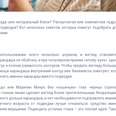
мада или натуральный блеск? Рассыпчатая или компактная пудр
одводка? Вот несколько советов, которые помогут подобрать д
ремя.
спользования: всего несколько штрихов, и взгляд становит
рандаша не обойтись и при популярном приеме «smoky eyes»: зде
стур и полная размытость контуров. Чтобы придать взгляду больш
мощи карандаша внутренний контур век. Визажисты советуют: ес
менять именно карандаш вместо подводки.
до или Мэрилин Монро без «кошачьих» глаз: черных стрело
 тонкая линия сделает взгляд более притягательным, бездонным
много дольше карандаша, и нет необходимости подправлять маки
летнего возраста от подводки лучше отказаться: средство име
лняя морщинки. Подводить усталые глаза – это плохая идея. Так