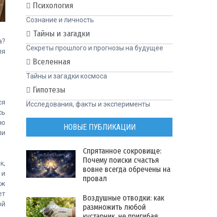
Психология
Сознание и личность
Тайны и загадки
а?
Секреты прошлого и прогнозы на будущее
ля
Вселенная
Тайны и загадки космоса
Гипотезы
ся
Исследования, факты и эксперименты
сь
ую
НОВЫЕ ПУБЛИКАЦИИ
ли
Спрятанное сокровище:
Почему поиски счастья
к,
вовне всегда обречены на
 и
провал
яж
ет
Воздушные отводки: как
ой
размножить любой
кустарник, не пригибая