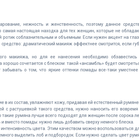
арование, нежность и женственность, поэтому данное средст
то самая настоящая находка для тех женщин, которые не облада
й ротик соблазнительным и объемным. Если нужен акцент на глаз
е средство: драматический макияж эффектнее смотрится, если гу
ого макияжа, но для ее нанесения необходимо обзавестись
 хорошо сочетается с блеском: такой «ансамбль» будет смотреть
т забывать о том, что яркие оттенки помады все-таки уместнее
е в их состав, увлажняют кожу, придавая ей естественный румяне
ей с растушевкой такого средства, нужно наносить его вовремя
о такие румяна лучше всего подходят для женщин после сорока ле
 и вместо помады: нужно лишь добавить сверху немного блеска.
интенсивность цвета. Этим качеством можно воспользоваться д
емного выделить лоб и подбородок. Если нужно сделать цвет рум