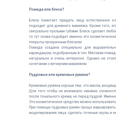
Помада или блеск?
Блеск помогает придать лицу естественное оч
подходит для дневного макияжа. Кроме того, э
сексуально пухлыми губами. Блеск сделает любо
то тут снова подойдет именно это косметическо
покрыты прозрачным блеском.
Помада создана специально для выразительн
карандашом, подобранным в тон. Матовая помада
натурально и очень интересно. Однако не стои
сочетании с вечерним макияжем.
Пудровые или кремовые румяна?
Кремовые румяна хороши тем, что масла, входящи
Для того чтобы не возникало никаких сложност
после тонального крема, но перед пудрой. Именн
Это косметическое средство можно использовать
При помощи пудровых румян проще варьировать 
моделирования лица: сделать точеные скулы и н