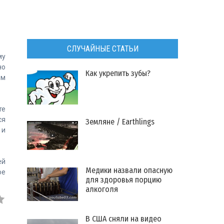
СЛУЧАЙНЫЕ СТАТЬИ
му
но
Как укрепить зубы?
ом
те
ся
Земляне / Earthlings
 и
ей
Медики назвали опасную
ое
для здоровья порцию
алкоголя
В США сняли на видео