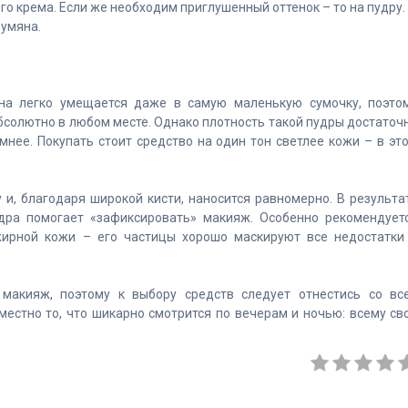
ого крема. Если же необходим приглушенный оттенок – то на пудру.
румяна.
на легко умещается даже в самую маленькую сумочку, поэто
бсолютно в любом месте. Однако плотность такой пудры достаточ
мнее. Покупать стоит средство на один тон светлее кожи – в эт
 и, благодаря широкой кисти, наносится равномерно. В результа
дра помогает «зафиксировать» макияж. Особенно рекомендует
жирной кожи – его частицы хорошо маскируют все недостатки
макияж, поэтому к выбору средств следует отнестись со вс
местно то, что шикарно смотрится по вечерам и ночью: всему св