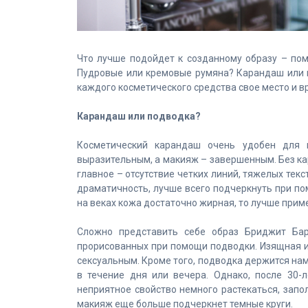
Что лучше подойдет к созданному образу – по
Пудровые или кремовые румяна? Карандаш или п
каждого косметического средства свое место и в
Карандаш или подводка?
Косметический карандаш очень удобен для и
выразительным, а макияж – завершенным. Без ка
главное – отсутствие четких линий, тяжелых тек
драматичность, лучше всего подчеркнуть при по
на веках кожа достаточно жирная, то лучше при
Сложно представить себе образ Бриджит Бар
прорисованных при помощи подводки. Изящная и
сексуальным. Кроме того, подводка держится на
в течение дня или вечера. Однако, после 30-
неприятное свойство немного растекаться, запо
макияж еще больше подчеркнет темные круги.