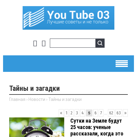
Тайны и загадки
Главная
›
Новости
›
Тайны и загадки
«
1
2
3
4
6
7
...
62
63
»
5
Сутки на Земле будут
25 часов: ученые
рассказали, когда это