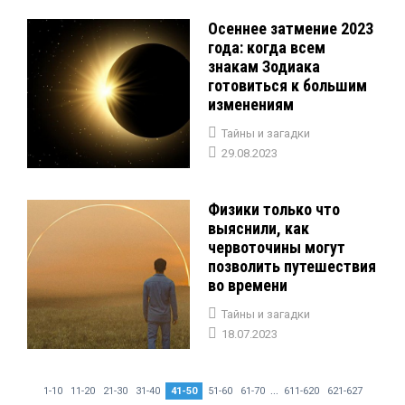
Осеннее затмение 2023
года: когда всем
знакам Зодиака
готовиться к большим
изменениям
Тайны и загадки
29.08.2023
Физики только что
выяснили, как
червоточины могут
позволить путешествия
во времени
Тайны и загадки
18.07.2023
...
1-10
11-20
21-30
31-40
41-50
51-60
61-70
611-620
621-627