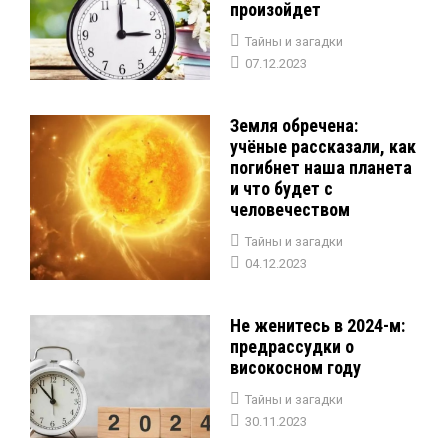
произойдет
Тайны и загадки
07.12.2023
Земля обречена:
учёные рассказали, как
погибнет наша планета
и что будет с
человечеством
Тайны и загадки
04.12.2023
Не женитесь в 2024-м:
предрассудки о
високосном году
Тайны и загадки
30.11.2023