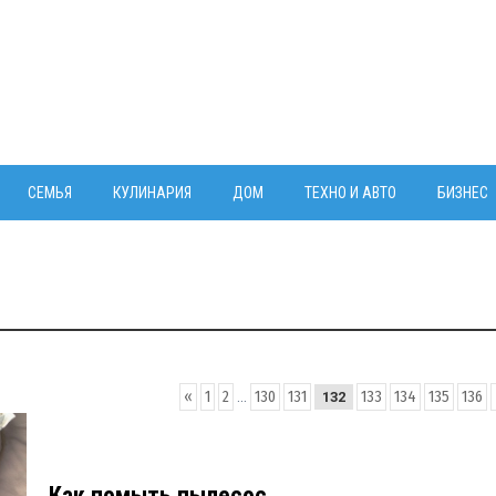
СЕМЬЯ
КУЛИНАРИЯ
ДОМ
ТЕХНО И АВТО
БИЗНЕС
«
1
2
...
130
131
133
134
135
136
132
Как помыть пылесос