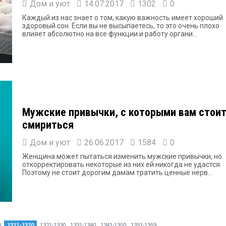
Дом и уют
14.07.2017
1302
0
Каждый из нас знает о том, какую важность имеет хороший
здоровый сон. Если вы не высыпаетесь, то это очень плохо
влияет абсолютно на все функции и работу органи...
Мужские привычки, с которыми вам стои
смириться
Дом и уют
26.06.2017
1584
0
Женщина может пытаться изменить мужские привычки, но
откорректировать некоторые из них ей никогда не удастся.
Поэтому не стоит дорогим дамам тратить ценные нерв...
0
1311-1320
1321-1330
1331-1340
1341-1350
1351-1359