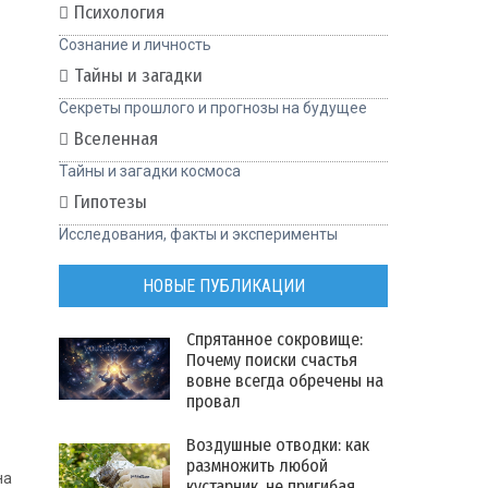
Психология
Сознание и личность
Тайны и загадки
Секреты прошлого и прогнозы на будущее
Вселенная
Тайны и загадки космоса
Гипотезы
Исследования, факты и эксперименты
НОВЫЕ ПУБЛИКАЦИИ
Спрятанное сокровище:
Почему поиски счастья
вовне всегда обречены на
провал
Воздушные отводки: как
размножить любой
на
кустарник, не пригибая