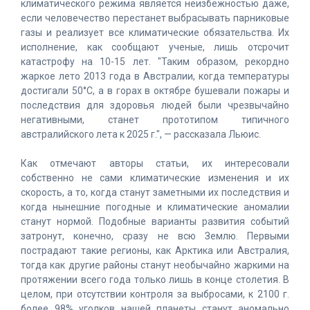
климатического режима является неизбежностью даже,
если человечество перестанет выбрасывать парниковые
газы и реализует все климатические обязательства. Их
исполнение, как сообщают ученые, лишь отсрочит
катастрофу на 10-15 лет. "Таким образом, рекордно
жаркое лето 2013 года в Австралии, когда температуры
достигали 50°C, а в горах в октябре бушевали пожары и
последствия для здоровья людей были чрезвычайно
негативными, станет прототипом типичного
австралийского лета к 2025 г.", — рассказала Льюис.
Как отмечают авторы статьи, их интересовали
собственно не сами климатические изменения и их
скорость, а то, когда станут заметными их последствия и
когда нынешние погодные и климатические аномалии
станут нормой. Подобные варианты развития событий
затронут, конечно, сразу не всю Землю. Первыми
пострадают такие регионы, как Арктика или Австралия,
тогда как другие районы станут необычайно жаркими на
протяжении всего года только лишь в конце столетия. В
целом, при отсутствии контроля за выбросами, к 2100 г.
более 98% уголков нашей планеты станут аномально