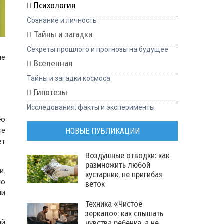
Психология
Сознание и личность
Тайны и загадки
Секреты прошлого и прогнозы на будущее
ше
Вселенная
Тайны и загадки космоса
Гипотезы
Исследования, факты и эксперименты
ую
те
НОВЫЕ ПУБЛИКАЦИИ
ет
Воздушные отводки: как
размножить любой
и.
кустарник, не пригибая
ью
веток
ии
Техника «Чистое
зеркало»: как слышать
ий
чувства ребенка, а не