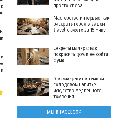
просто слова
 к
ас
Мастерство интервью: как
раскрыть героя в вашем
travel-сюжете за 15 минут
и.
ии
Секреты маляра: как
покрасить дом и не сойти
 и
с ума
ое
 и
Говяжье рагу на темном
солодовом напитке:
искусство медленного
томления
МЫ В FACEBOOK