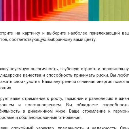
отрите на картинку и выберите наиболее привлекающий ва
атов, соответствующую выбранному вами цвету.
вашу неуемную энергичность, глубокую страсть и поразительн
, лидерские качества и способность принимать риски. Вы люби
ражать свои чувства. Ваша внутренняя огненная энергия помога
ающих.
рует ваше стремление к росту, гармонии и равновесию в жизн
ровьем и восстановлением. Вы обладаете способност
бильность в динамичном мире. Ваше стремление к гармон
оровые и сбалансированные отношения.
ваш спокойный характер, преданность и надежность. Син