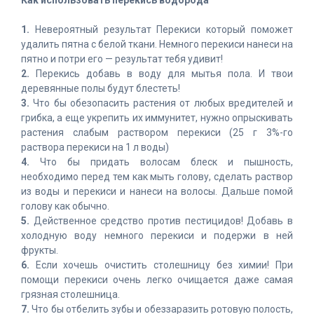
Как использовать перекись водорода
1.
Невероятный результат Перекиси который поможет
удалить пятна с белой ткани. Немного перекиси нанеси на
пятно и потри его — результат тебя удивит!
2.
Перекись добавь в воду для мытья пола. И твои
деревянные полы будут блестеть!
3.
Что бы обезопасить растения от любых вредителей и
грибка, а еще укрепить их иммунитет, нужно опрыскивать
растения слабым раствором перекиси (25 г 3%-го
раствора перекиси на 1 л воды)
4.
Что бы придать волосам блеск и пышность,
необходимо перед тем как мыть голову, сделать раствор
из воды и перекиси и нанеси на волосы. Дальше помой
голову как обычно.
5.
Действенное средство против пестицидов! Добавь в
холодную воду немного перекиси и подержи в ней
фрукты.
6.
Если хочешь очистить столешницу без химии! При
помощи перекиси очень легко очищается даже самая
грязная столешница.
7.
Что бы отбелить зубы и обеззаразить ротовую полость,