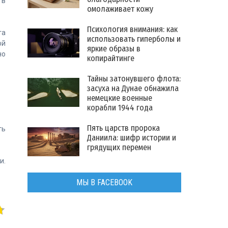
 в
омолаживает кожу
Психология внимания: как
та
использовать гиперболы и
ой
яркие образы в
но
копирайтинге
Тайны затонувшего флота:
засуха на Дунае обнажила
немецкие военные
корабли 1944 года
Пять царств пророка
ть
Даниила: шифр истории и
грядущих перемен
и.
МЫ В FACEBOOK