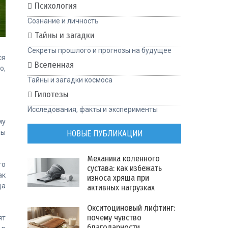
Психология
Сознание и личность
Тайны и загадки
Секреты прошлого и прогнозы на будущее
ся
Вселенная
о,
Тайны и загадки космоса
Гипотезы
Исследования, факты и эксперименты
му
бы
НОВЫЕ ПУБЛИКАЦИИ
Механика коленного
го
сустава: как избежать
ак
износа хряща при
да
активных нагрузках
Окситоциновый лифтинг:
почему чувство
ят
благодарности