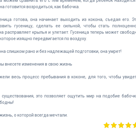
ы можем сравнить его с тем временем, когда ребенок находится
на готовится возродиться, как бабочка.
еница готова, она начинает выходить из кокона, съедая его. Э
овить гусеницу, сделать ее сильной, чтобы стать полноценн
на расправляет крылья и улетает. Гусеница теперь может свобод
 которое изящно передвигается по воздуху.
она слишком рано и без надлежащей подготовки, она умрет!
вы внесете изменения в свою жизнь
ели весь процесс пребывания в коконе, для того, чтобы увиде
 существования, это позволяет ощутить мир на подобие бабочк
ободны!
жизнь, о которой всегда мечтали.