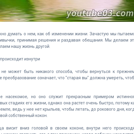
жно думать о нем, как об изменении жизни. Зачастую мы пытаем
ривычки, принимая решения и раздавая обещания. Мы делаем эт
елаем нашу жизнь другой.
 происходит изнутри
, не может быть никакого способа, чтобы вернуться к прежне
е преобразование означает, что "старая вы" должна умереть, что
ое насекомое, но оно служит прекрасным примером истинно
вых стадиях его жизни, однако она растет очень быстро, потому к
емле, ведь у нее нет крыльев, чтобы летать, до рокового дня, ког
свой собственный кокон.
ца висит вниз головой в своем коконе, внутри него происход