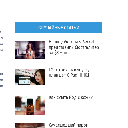
СЛУЧАЙНЫЕ СТАТЬИ
ет
ть
​На шоу Victoria’s Secret
во
представили бюстгальтер
ых
за $3 млн
LG готовит к выпуску
на
планшет G Pad III 10.1
ое
не
Как смыть йод с кожи?
​Сумасшедший пирог