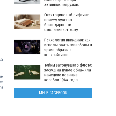
активных нагрузках
Окситоциновый лифтинг:
почему чувство
благодарности
омолаживает кожу
Психология внимания: как
использовать гиперболы и
яркие образы в
копирайтинге
ой
Тайны затонувшего флота:
засуха на Дунае обнажила
немецкие военные
ые
корабли 1944 года
се
ти
МЫ В FACEBOOK