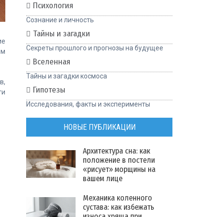
Психология
Сознание и личность
Тайны и загадки
ие
Секреты прошлого и прогнозы на будущее
ем
Вселенная
Тайны и загадки космоса
в,
Гипотезы
ти
Исследования, факты и эксперименты
НОВЫЕ ПУБЛИКАЦИИ
Архитектура сна: как
положение в постели
«рисует» морщины на
вашем лице
Механика коленного
сустава: как избежать
износа хряща при