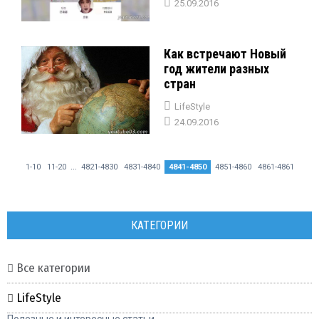
25.09.2016
Как встречают Новый
год жители разных
стран
LifeStyle
24.09.2016
...
1-10
11-20
4821-4830
4831-4840
4841-4850
4851-4860
4861-4861
КАТЕГОРИИ
Все категории
LifeStyle
Полезные и интересные статьи