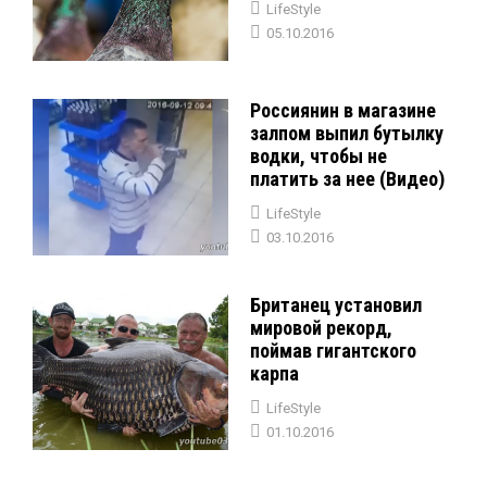
LifeStyle
05.10.2016
Россиянин в магазине
залпом выпил бутылку
водки, чтобы не
платить за нее (Видео)
LifeStyle
03.10.2016
Британец установил
мировой рекорд,
поймав гигантского
карпа
LifeStyle
01.10.2016