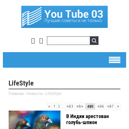
LifeStyle
Главная
›
Новости
›
LifeStyle
«
1
2
...
483
484
486
487
»
485
В Индии арестован
голубь-шпион