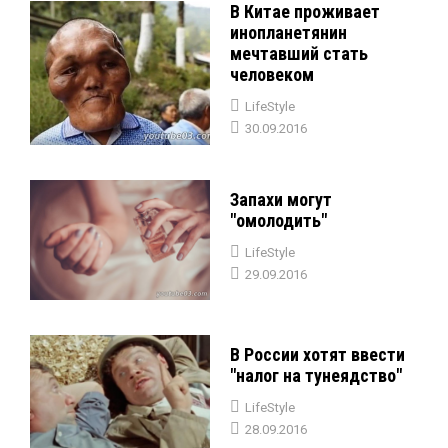
В Китае проживает
инопланетянин
мечтавший стать
человеком
LifeStyle
30.09.2016
Запахи могут
"омолодить"
LifeStyle
29.09.2016
В России хотят ввести
"налог на тунеядство"
LifeStyle
28.09.2016