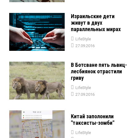
Израильские дети
живут в двух
параллельных мирах
LifeStyle
27.09.2016
В Ботсване пять львиц-
лесбиянок отрастили
гриву
LifeStyle
27.09.2016
Китай заполонили
"таксисты-зомби"
LifeStyle