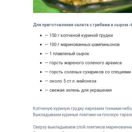
Для приготовления салата с грибами и сыром
— 150 г копченой куриной грудки
— 100 г маринованных шампиньонов
— 1 плавленый сырок
— горсть жареного соленого арахиса
— горсть соленых сухариков со специями
— около 5 ст.л. майонеза
— свежая зелень для украшения
Копченую куриную грудку нарезаем тонкими неб
Выкладываем куриные ломтики на плоскую тарел
Сверху выкладываем слой ломтиков маринованн