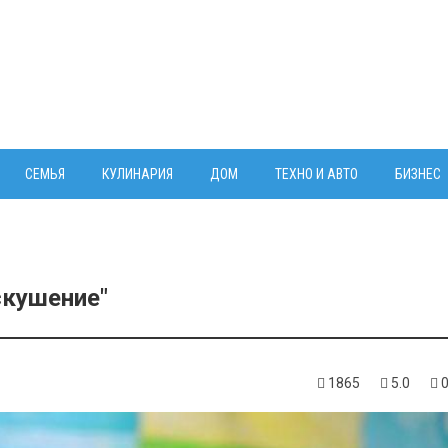
СЕМЬЯ
КУЛИНАРИЯ
ДОМ
ТЕХНО И АВТО
БИЗНЕС
скушение"
1865
5.0