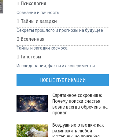
Психология
Сознание и личность
Тайны и загадки
Секреты прошлого и прогнозы на будущее
Вселенная
Тайны и загадки космоса
Гипотезы
Исследования, факты и эксперименты
НОВЫЕ ПУБЛИКАЦИИ
Спрятанное сокровище:
Почему поиски счастья
вовне всегда обречены на
провал
Воздушные отводки: как
размножить любой
кустарник, не пригибая