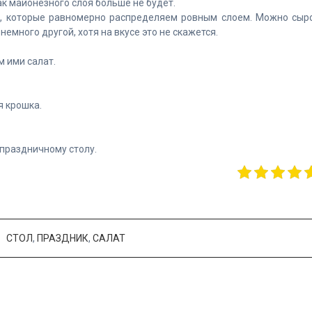
ак майонезного слоя больше не будет.
, которые равномерно распределяем ровным слоем. Можно сыр
 немного другой, хотя на вкусе это не скажется.
м ими салат.
я крошка.
 праздничному столу.
СТОЛ
,
ПРАЗДНИК
,
САЛАТ