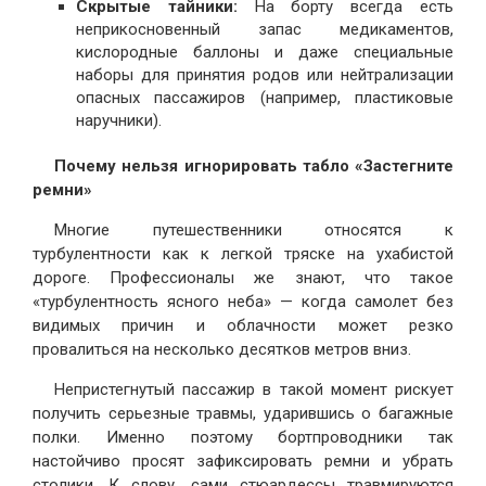
Скрытые тайники:
На борту всегда есть
неприкосновенный запас медикаментов,
кислородные баллоны и даже специальные
наборы для принятия родов или нейтрализации
опасных пассажиров (например, пластиковые
наручники).
Почему нельзя игнорировать табло «Застегните
ремни»
Многие путешественники относятся к
турбулентности как к легкой тряске на ухабистой
дороге. Профессионалы же знают, что такое
«турбулентность ясного неба» — когда самолет без
видимых причин и облачности может резко
провалиться на несколько десятков метров вниз.
Непристегнутый пассажир в такой момент рискует
получить серьезные травмы, ударившись о багажные
полки. Именно поэтому бортпроводники так
настойчиво просят зафиксировать ремни и убрать
столики. К слову, сами стюардессы травмируются