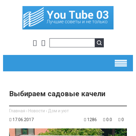
Выбираем садовые качели
Главная
›
Новости
›
Дом и уют
17.06.2017
1286
0.0
0