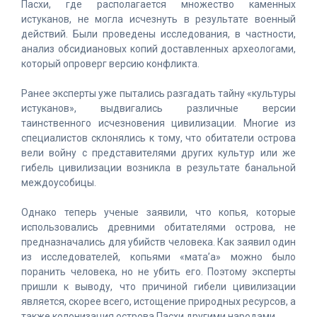
Пасхи, где располагается множество каменных
истуканов, не могла исчезнуть в результате военный
действий. Были проведены исследования, в частности,
анализ обсидиановых копий доставленных археологами,
который опроверг версию конфликта.
Ранее эксперты уже пытались разгадать тайну «культуры
истуканов», выдвигались различные версии
таинственного исчезновения цивилизации. Многие из
специалистов склонялись к тому, что обитатели острова
вели войну с представителями других культур или же
гибель цивилизации возникла в результате банальной
междоусобицы.
Однако теперь ученые заявили, что копья, которые
использовались древними обитателями острова, не
предназначались для убийств человека. Как заявил один
из исследователей, копьями «мата’а» можно было
поранить человека, но не убить его. Поэтому эксперты
пришли к выводу, что причиной гибели цивилизации
является, скорее всего, истощение природных ресурсов, а
также колонизация острова Пасхи другими народами.