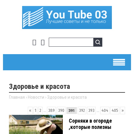
Здоровье и красота
Главная
›
Новости
›
Здоровье и красота
«
1
2
...
389
390
392
393
...
404
405
»
391
Сорняки в огороде
,которые полезны