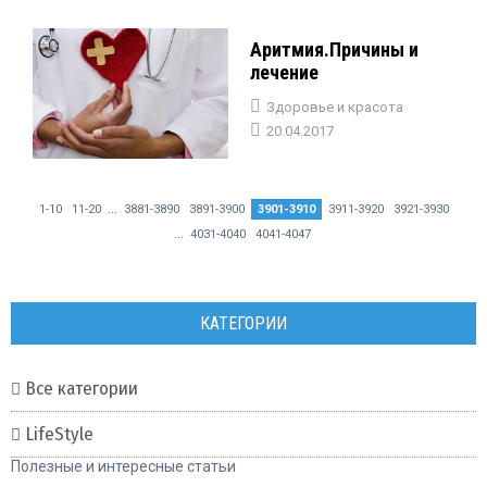
Аритмия.Причины и
лечение
Здоровье и красота
20.04.2017
...
1-10
11-20
3881-3890
3891-3900
3901-3910
3911-3920
3921-3930
...
4031-4040
4041-4047
КАТЕГОРИИ
Все категории
LifeStyle
Полезные и интересные статьи