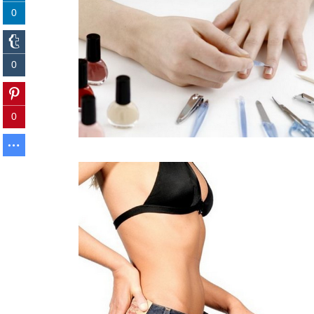
0
0
0