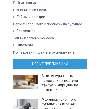
Психология
Сознание и личность
Тайны и загадки
Секреты прошлого и прогнозы на будущее
Вселенная
Тайны и загадки космоса
Гипотезы
Исследования, факты и эксперименты
НОВЫЕ ПУБЛИКАЦИИ
Архитектура сна: как
положение в постели
«рисует» морщины на
вашем лице
Механика коленного
сустава: как избежать
износа хряща при