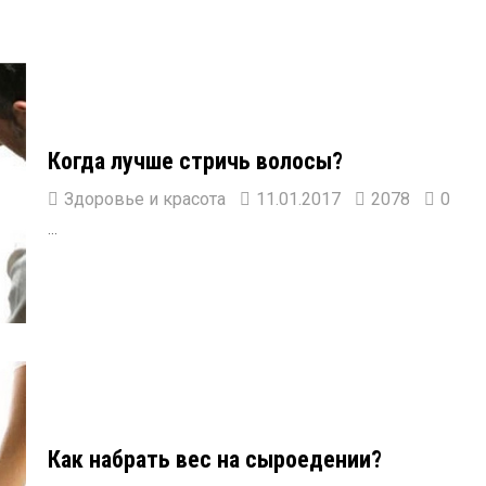
Когда лучше стричь волосы?
Здоровье и красота
11.01.2017
2078
0
...
Как набрать вес на сыроедении?