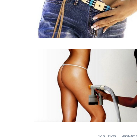
...
1-10
11-20
4001-401