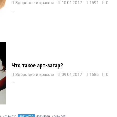
Здоровье и красота
10.01.2017
1591
0
...
Что такое арт-загар?
Здоровье и красота
09.01.2017
1686
0
...
0
4011-4020
4021-4030
4031-4040
4041-4047