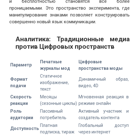
и бесплотностью становятся всё более
проницаемыми. Это пространство эксперимента, где
манипулирование знаками позволяет конструировать
совершенно новый язык коммуникации.
Аналитика: Традиционные медиа
против Цифровых пространств
Печатные
Цифровые
Параметр
журналы мод
пространства моды
Статичное
Формат
Динамичный образ,
изображение,
подачи
видео, 4D
текст
Скорость
Месяцы
Мгновенная реакция в
реакции
(сезонные циклы)
режиме онлайн
Роль
Пассивный
Активный участник и
аудитории
потребитель
создатель контента
Платная
Глобальный доступ
Доступность
подписка, тираж
через интернет