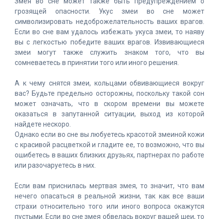
Змея во сне может также быть предупреждением о
грозящей опасности. Укус змеи во сне может
символизировать недоброжелательность ваших врагов.
Если во сне вам удалось избежать укуса змеи, то наяву
вы с легкостью победите ваших врагов. Извивающиеся
змеи могут также служить знаком того, что вы
сомневаетесь в принятии того или иного решения.
А к чему снятся змеи, кольцами обвивающиеся вокруг
вас? Будьте предельно осторожны, поскольку такой сон
может означать, что в скором времени вы можете
оказаться в запутанной ситуации, выход из которой
найдете нескоро.
Однако если во сне вы любуетесь красотой змеиной кожи
с красивой расцветкой и гладите ее, то возможно, что вы
ошибетесь в ваших близких друзьях, партнерах по работе
или разочаруетесь в них.
Если вам приснилась мертвая змея, то значит, что вам
нечего опасаться в реальной жизни, так как все ваши
страхи относительно того или иного вопроса окажутся
пустыми. Если во сне змея обвелась вокруг вашей шеи, то