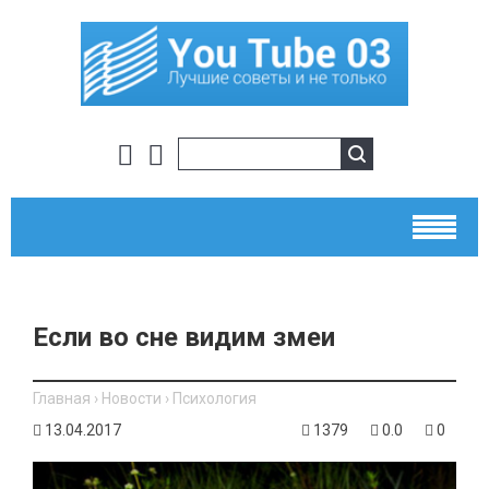
Если во сне видим змеи
Главная
›
Новости
›
Психология
13.04.2017
1379
0.0
0