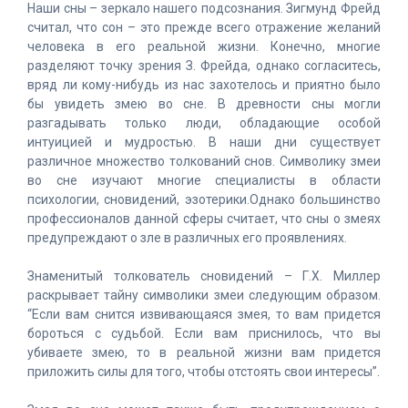
Наши сны – зеркало нашего подсознания. Зигмунд Фрейд
считал, что сон – это прежде всего отражение желаний
человека в его реальной жизни. Конечно, многие
разделяют точку зрения З. Фрейда, однако согласитесь,
вряд ли кому-нибудь из нас захотелось и приятно было
бы увидеть змею во сне. В древности сны могли
разгадывать только люди, обладающие особой
интуицией и мудростью. В наши дни существует
различное множество толкований снов. Символику змеи
во сне изучают многие специалисты в области
психологии, сновидений, эзотерики.Однако большинство
профессионалов данной сферы считает, что сны о змеях
предупреждают о зле в различных его проявлениях.
Знаменитый толкователь сновидений – Г.Х. Миллер
раскрывает тайну символики змеи следующим образом.
“Если вам снится извивающаяся змея, то вам придется
бороться с судьбой. Если вам приснилось, что вы
убиваете змею, то в реальной жизни вам придется
приложить силы для того, чтобы отстоять свои интересы”.