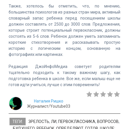
Также, хотелось бы отметить, что, по мнению,
большинства психологов из разных стран мира, активный
словарный запас ребенка перед посещением школы
должен составлять от 2500 до 3000 слов. Предложения,
которые строит потенциальный первоклассник, должны
состоять из 5-6 слов. Ребенок должен уметь запоминать
короткие стихотворения и рассказывать простую
историю с логическим концом, основанную на
фотографиях или картинках.
Редакция ДжоИнфоМедиа советует родителям
тщательно подходить к такому важному шагу, как
подготовка ребенка в школе. Все же, если малыш еще не
готов идти учиться, лучше с этим повременить!
Наталия Ришко
Журналист/Youtube03
ТЕГИ:
ЗРЕЛОСТЬ
,
ЛИ
,
ПЕРВОКЛАССНИКА
,
ВОПРОСОВ
,
БУДУЩЕГО
,
РЕБЕНОК
,
ОПРЕДЕЛЯЮТ
,
ГОТОВ
,
ШКОЛЕ:
,