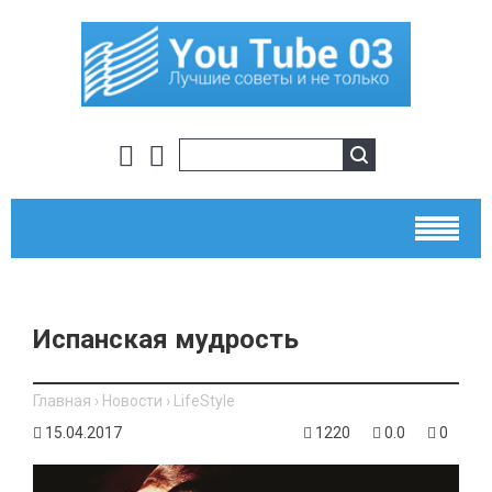
Испанская мудрость
Главная
›
Новости
›
LifeStyle
15.04.2017
1220
0.0
0