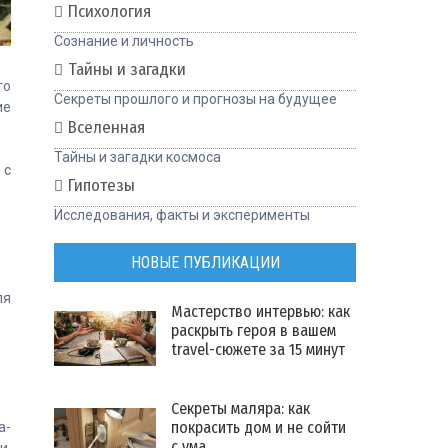
Психология
Сознание и личность
Тайны и загадки
го
Секреты прошлого и прогнозы на будущее
ие
Вселенная
Тайны и загадки космоса
 с
Гипотезы
Исследования, факты и эксперименты
НОВЫЕ ПУБЛИКАЦИИ
ля
Мастерство интервью: как
раскрыть героя в вашем
travel-сюжете за 15 минут
Секреты маляра: как
покрасить дом и не сойти
а-
с ума