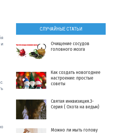
СЛУЧАЙНЫЕ СТАТЬИ
бя
Очищение сосудов
 и
головного мозга
Как создать новогоднее
настроение: простые
с.
советы
ть
Святая инквизиция.3-
Серия ( Охота на ведьм)
но
Можно ли мыть голову