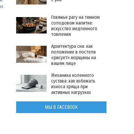
и.
ых
Говяжье рагу на темном
солодовом напитке:
искусство медленного
томления
Архитектура сна: как
положение в постели
«рисует» морщины на
вашем лице
Механика коленного
сустава: как избежать
износа хряща при
активных нагрузках
МЫ В FACEBOOK