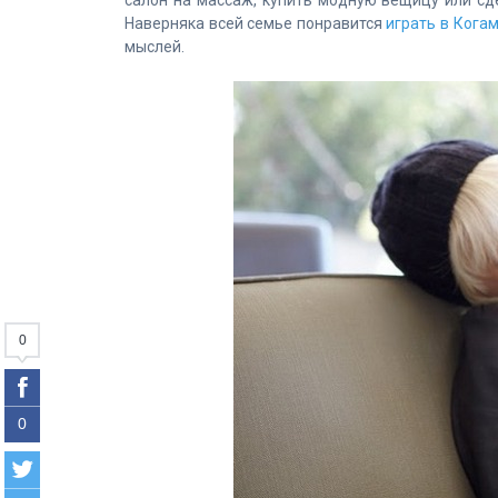
салон на массаж, купить модную вещицу или сд
Наверняка всей семье понравится
играть в Кога
мыслей.
0
0