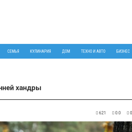
СЕМЬЯ
КУЛИНАРИЯ
ДОМ
ТЕХНО И АВТО
БИЗНЕС
енней хандры
621
0.0