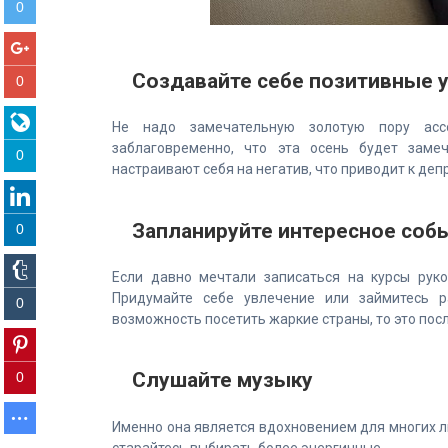
0
Создавайте себе позитивные 
0
Не надо замечательную золотую пору асс
заблаговременно, что эта осень будет заме
0
настраивают себя на негатив, что приводит к деп
Запланируйте интересное собы
0
Если давно мечтали записаться на курсы руко
Придумайте себе увлечение или займитесь р
0
возможность посетить жаркие страны, то это пос
Слушайте музыку
0
Именно она является вдохновением для многих 
старайтесь выбирать более энергичные.