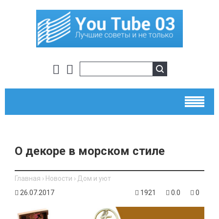
О декоре в морском стиле
Главная
›
Новости
›
Дом и уют
26.07.2017
1921
0.0
0