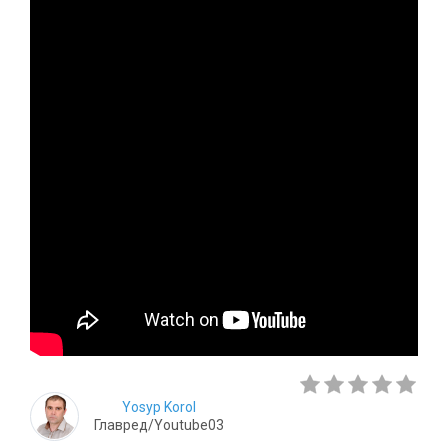
Yosyp Korol
Главред/Youtube03