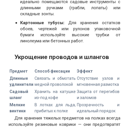
идеально помещаются садовые инструменты с
длинными ручками (грабли, лопаты) или
складные зонты.
Картонные тубусы:
Для хранения остатков
обоев, чертежей или рулонов упаковочной
бумаги используйте высокие трубки от
линолеума или бетонных работ.
Укрощение проводов и шлангов
Предмет
Способ фиксации
Эффект
Длинные
Связать и обмотать
Отсутствие узлов и
удлинители
медной проволокой
мгновенная размотка
Садовый
Хранить на катушке
Защита от перегибов
шланг
из-под кофе
и заломов
Мелкие
В лотках для льда,
Прозрачность и
винтики
прибитых к полке
идеальный порядок
Для хранения тяжелых предметов на полках всегда
используйте резиновые коврики — они предотвратят