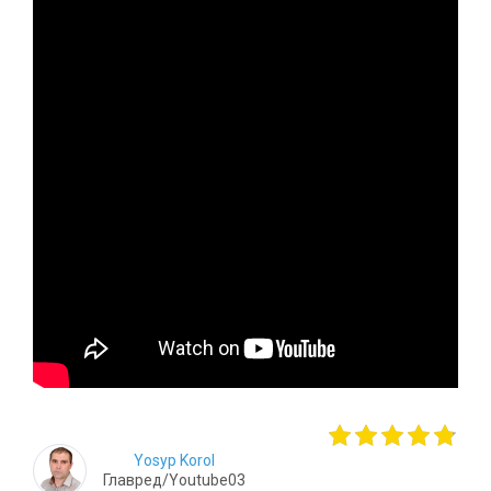
Yosyp Korol
Главред/Youtube03