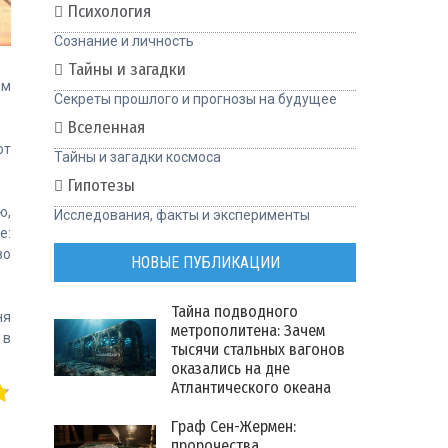
Психология
Сознание и личность
Тайны и загадки
ом
Секреты прошлого и прогнозы на будущее
Вселенная
ют
Тайны и загадки космоса
Гипотезы
ю,
Исследования, факты и эксперименты
е:
во
НОВЫЕ ПУБЛИКАЦИИ
Тайна подводного
ня
метрополитена: Зачем
 в
тысячи стальных вагонов
оказались на дне
Атлантического океана
Граф Сен-Жермен:
пророчества