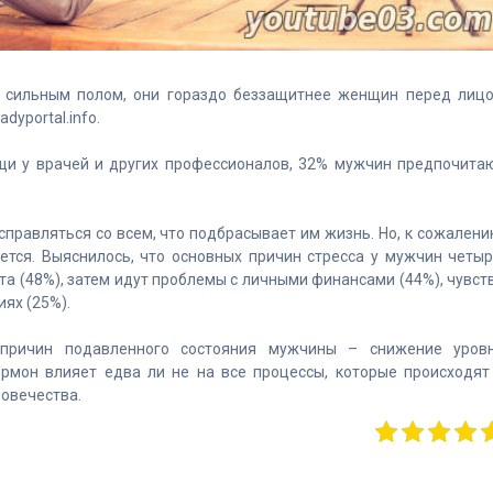
я сильным полом, они гораздо беззащитнее женщин перед лиц
dyportal.info.
щи у врачей и других профессионалов, 32% мужчин предпочита
правляться со всем, что подбрасывает им жизнь. Но, к сожалени
ется. Выяснилось, что основных причин стресса у мужчин четыр
та (48%), затем идут проблемы с личными финансами (44%), чувст
иях (25%).
причин подавленного состояния мужчины – снижение уров
ормон влияет едва ли не на все процессы, которые происходят
ловечества.