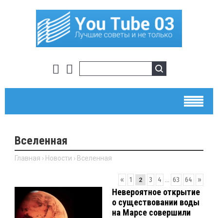
Вселенная
Главная
›
Новости
›
Вселенная
«
1
3
4
...
63
64
»
2
Невероятное открытие
о существовании воды
на Марсе совершили