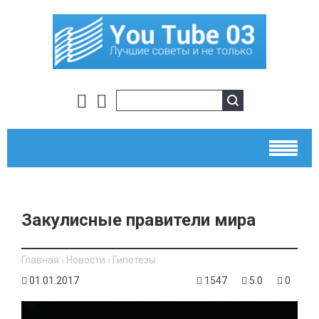
Закулисные правители мира
Главная
›
Новости
›
Гипотезы
01.01.2017
1547
5.0
0