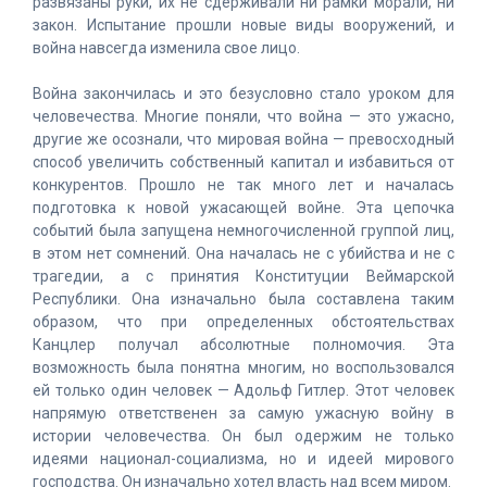
развязаны руки, их не сдерживали ни рамки морали, ни
закон. Испытание прошли новые виды вооружений, и
война навсегда изменила свое лицо.
Война закончилась и это безусловно стало уроком для
человечества. Многие поняли, что война — это ужасно,
другие же осознали, что мировая война — превосходный
способ увеличить собственный капитал и избавиться от
конкурентов. Прошло не так много лет и началась
подготовка к новой ужасающей войне. Эта цепочка
событий была запущена немногочисленной группой лиц,
в этом нет сомнений. Она началась не с убийства и не с
трагедии, а с принятия Конституции Веймарской
Республики. Она изначально была составлена таким
образом, что при определенных обстоятельствах
Канцлер получал абсолютные полномочия. Эта
возможность была понятна многим, но воспользовался
ей только один человек — Адольф Гитлер. Этот человек
напрямую ответственен за самую ужасную войну в
истории человечества. Он был одержим не только
идеями национал-социализма, но и идеей мирового
господства. Он изначально хотел власть над всем миром.